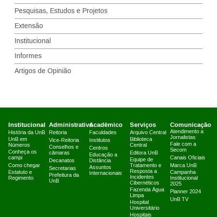
Pesquisas, Estudos e Projetos
Extensão
Institucional
Informes
Artigos de Opinião
Institucional
Administrativo
Acadêmico
Serviços
Comunicação
Atendimento a
História da UnB
Reitoria
Faculdades
Arquivo Central
Jornalistas
UnB em
Biblioteca
Vice-Reitoria
Institutos
Fale com a
Números
Central
Conselhos e
Centros
Secom
Conheça os
câmaras
Editora UnB
Educação a
campi
Canais Oficiais
Equipe de
Decanatos
Distância
Como chegar
Tratamento e
Marca UnB
Assuntos
Secretarias
Resposta a
Estatuto e
Campanha
Internacionais
Prefeitura da
Incidentes
Regimento
Institucional
UnB
Cibernéticos
2025
Fazenda Água
Planner 2024
Limpa
UnB TV
Hospital
Universitário
Hospitais