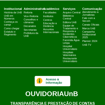
Institucional
Administrativo
Acadêmico
Serviços
Comunicação
Atendimento a
História da UnB
Reitoria
Faculdades
Arquivo Central
Jornalistas
UnB em
Biblioteca
Vice-Reitoria
Institutos
Fale com a
Números
Central
Conselhos e
Centros
Secom
Conheça os
câmaras
Editora UnB
Educação a
campi
Canais Oficiais
Equipe de
Decanatos
Distância
Como chegar
Tratamento e
Marca UnB
Assuntos
Secretarias
Resposta a
Estatuto e
Campanha
Internacionais
Prefeitura da
Incidentes
Regimento
Institucional
UnB
Cibernéticos
2025
Fazenda Água
Planner 2024
Limpa
UnB TV
Hospital
Universitário
Hospitais
Veterinários
Restaurante
Universitário
Acesso à
Informação
OUVIDORIA
UnB
TRANSPARÊNCIA E PRESTAÇÃO DE CONTAS