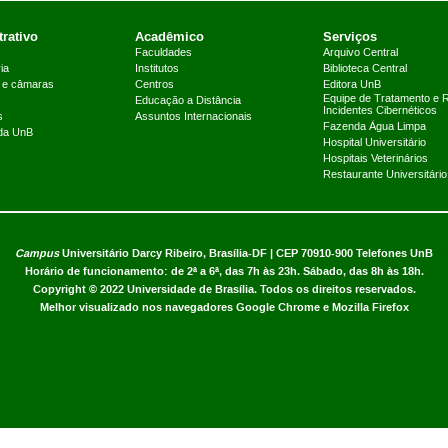
rativo
Acadêmico
Serviços
Faculdades
Arquivo Central
ia
Institutos
Biblioteca Central
 e câmaras
Centros
Editora UnB
Equipe de Tratamento e 
Educação a Distância
Incidentes Cibernéticos
s
Assuntos Internacionais
Fazenda Água Limpa
 da UnB
Hospital Universitário
Hospitais Veterinários
Restaurante Universitário
Campus
Universitário Darcy Ribeiro,
Brasília-DF | CEP 70910-900
Telefones UnB
Horário de funcionamento: de 2ª a 6ª, das 7h às 23h. Sábado, das 8h às 18h.
Copyright © 2022
Universidade de Brasília
.
Todos os direitos reservados.
Melhor visualizado nos navegadores Google Chrome e Mozilla Firefox