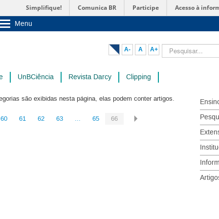
Simplifique!
Comunica BR
Participe
Acesso à infor
Menu
Sobre a UnB
Unidades acadêmicas
Pesquisar...
A-
A
A+
Estude na UnB
Graduação
Pós-Graduação
e
UnBCiência
Revista Darcy
Clipping
Administração
Servidor
egorias são exibidas nesta página, elas podem conter artigos.
Ensin
Pesqu
60
61
62
63
...
65
66
Exten
Instit
Infor
Artigo