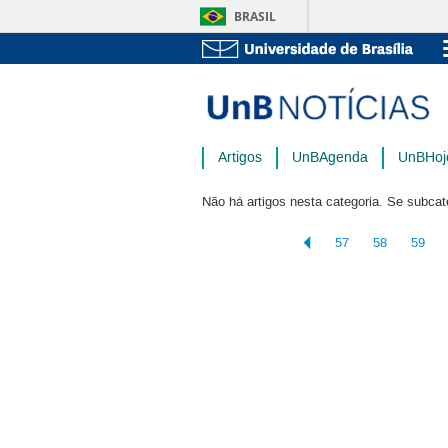
BRASIL
Artigos
UnBAgenda
UnBHoj
Não há artigos nesta categoria. Se subcat
57
58
59