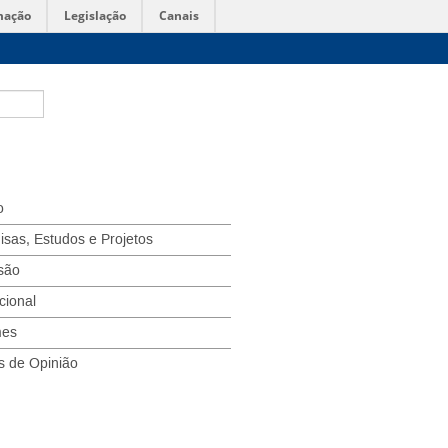
mação
Legislação
Canais
o
isas, Estudos e Projetos
são
ucional
mes
s de Opinião