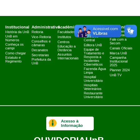
Institucional
Administrativo
Acadêmico
Serviços
Comunicação
Atendimento a
História da UnB
Reitoria
Faculdades
Arquivo Central
Jornalistas
UnB em
Biblioteca
Vice-Reitoria
Institutos
Fale com a
Números
Central
Conselhos e
Centros
Secom
Conheça os
câmaras
Editora UnB
Educação a
campi
Canais Oficiais
Equipe de
Decanatos
Distância
Como chegar
Tratamento e
Marca UnB
Assuntos
Secretarias
Resposta a
Estatuto e
Campanha
Internacionais
Prefeitura da
Incidentes
Regimento
Institucional
UnB
Cibernéticos
2025
Fazenda Água
Planner 2024
Limpa
UnB TV
Hospital
Universitário
Hospitais
Veterinários
Restaurante
Universitário
Acesso à
Informação