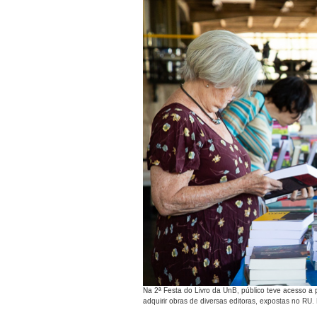
Na 2ª Festa do Livro da UnB, público teve acesso a 
adquirir obras de diversas editoras, expostas no R