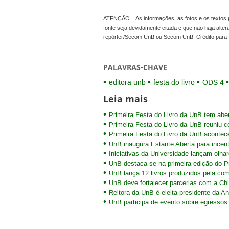
ATENÇÃO – As informações, as fotos e os textos p
fonte seja devidamente citada e que não haja alte
repórter/Secom UnB ou Secom UnB. Crédito para 
PALAVRAS-CHAVE
editora unb
festa do livro
ODS 4
Leia mais
Primeira Festa do Livro da UnB tem abe
Primeira Festa do Livro da UnB reuniu c
Primeira Festa do Livro da UnB acontec
UnB inaugura Estante Aberta para incentiv
Iniciativas da Universidade lançam olhar
UnB destaca-se na primeira edição do 
UnB lança 12 livros produzidos pela c
UnB deve fortalecer parcerias com a Ch
Reitora da UnB é eleita presidente da An
UnB participa de evento sobre egressos