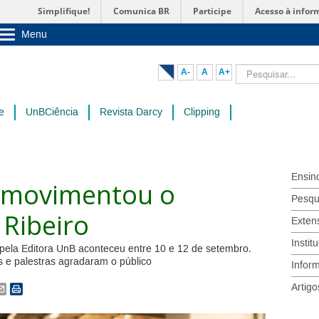
Simplifique!
Comunica BR
Participe
Acesso à infor
Menu
Sobre a UnB
Unidades acadêmicas
Pesquisar...
A-
A
A+
Estude na UnB
Graduação
Pós-Graduação
e
UnBCiência
Revista Darcy
Clipping
Administração
Servidor
Ensin
o movimentou o
Pesqu
Ribeiro
Exten
Instit
ela Editora UnB aconteceu entre 10 e 12 de setembro.
s e palestras agradaram o público
Infor
Artigo