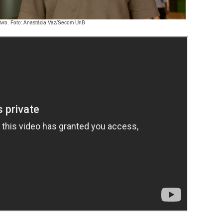
Livro. Foto: Anastácia Vaz/Secom UnB