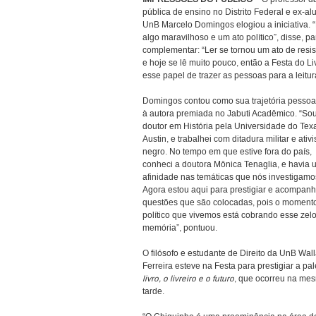
pública de ensino no Distrito Federal e ex-al
UnB Marcelo Domingos elogiou a iniciativa. “
algo maravilhoso e um ato político”, disse, pa
complementar: “Ler se tornou um ato de resis
e hoje se lê muito pouco, então a Festa do Li
esse papel de trazer as pessoas para a leitur
Domingos contou como sua trajetória pessoal
à autora premiada no Jabuti Acadêmico. “So
doutor em História pela Universidade do Tex
Austin, e trabalhei com ditadura militar e ativ
negro. No tempo em que estive fora do país,
conheci a doutora Mônica Tenaglia, e havia
afinidade nas temáticas que nós investigamo
Agora estou aqui para prestigiar e acompanh
questões que são colocadas, pois o moment
político que vivemos está cobrando esse zel
memória”, pontuou.
O filósofo e estudante de Direito da UnB Wal
Ferreira esteve na Festa para prestigiar a pa
livro, o livreiro e o futuro
, que ocorreu na me
tarde.