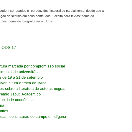
odem ser usados e reproduzidos, integral ou parcialmente, desde que a
ração de sentido em seus conteúdos. Crédito para textos: nome do
fotos: nome do fotógrafo/Secom UnB.
ODS 17
rtura marcada por compromisso social
omunidade universitária
e de 19 a 21 de setembro
ar leitura e troca de livros
es sobre a literatura de autoras negras
Prêmio Jabuti Acadêmico
omunidade acadêmica
ina
difes
 das licenciaturas do campo e indígena