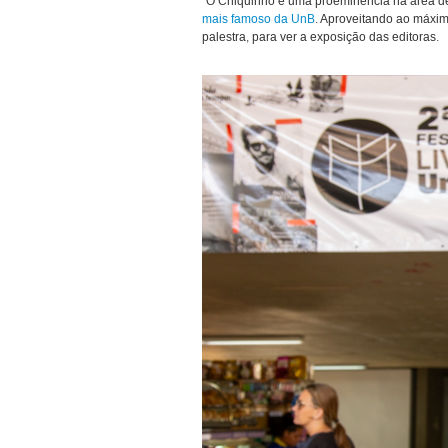
“O Chiquinho é uma proeminência na área de l
mais famoso da UnB
. Aproveitando ao máxi
palestra, para ver a exposição das editoras.