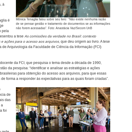
, à
Mônica Tenaglia falou sobre seu livro: "Não existe nenhuma razão
glia é
de se pensar gestão e tratamento de documentos se as informações
ege
não forem acessadas”. Foto: Anastácia Vaz/Secom UnB
o pela
resentou a tese
As comissões da verdade no Brasil: contexto
as e ações para o acesso aos arquivos
, que deu origem ao livro. A tese
ra de Arquivologia da Faculdade de Ciência da Informação (FCI)
a docente da FCI, que pesquisa o tema desde a década de 1990,
estão da pesquisa: “identificar e analisar as estratégias e ações
rasileiras para obtenção do acesso aos arquivos, para que essas
de forma a responder às expectativas para as quais foram criadas”.
e
ncia de
ais das
 a
a foi
a rede