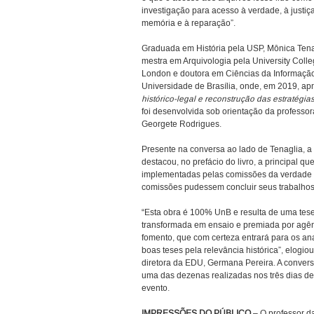
investigação para acesso à verdade, à justiça
memória e à reparação”.
Graduada em História pela USP, Mônica Tena
mestra em Arquivologia pela University Coll
London e doutora em Ciências da Informaçã
Universidade de Brasília, onde, em 2019, ap
histórico-legal e reconstrução das estratégi
foi desenvolvida sob orientação da professo
Georgete Rodrigues.
Presente na conversa ao lado de Tenaglia, 
destacou, no prefácio do livro, a principal qu
implementadas pelas comissões da verdade b
comissões pudessem concluir seus trabalhos 
“Esta obra é 100% UnB e resulta de uma tes
transformada em ensaio e premiada por agê
fomento, que com certeza entrará para os an
boas teses pela relevância histórica”, elogiou
diretora da EDU, Germana Pereira. A convers
uma das dezenas realizadas nos três dias de
evento.
IMPRESSÕES DO PÚBLICO
– O professor d