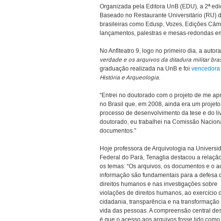
Organizada pela Editora UnB (EDU), a 2ª ed
Baseado no Restaurante Universitário (RU) 
brasileiras como Edusp, Vozes, Edições Câ
lançamentos, palestras e mesas-redondas em
No Anfiteatro 9, logo no primeiro dia, a auto
verdade e os arquivos da ditadura militar bras
graduação realizada na UnB e foi
vencedora
História e Arqueologia
.
“Entrei no doutorado com o projeto de me ap
no Brasil que, em 2008, ainda era um projeto 
processo de desenvolvimento da tese e do l
doutorado, eu trabalhei na Comissão Nacion
documentos."
Hoje professora de Arquivologia na Universi
Federal do Pará, Tenaglia destacou a relação
os temas: “Os arquivos, os documentos e o a
informação são fundamentais para a defesa 
direitos humanos e nas investigações sobre
violações de direitos humanos, ao exercício 
cidadania, transparência e na transformação
vida das pessoas. A compreensão central dest
é que o acesso aos arquivos fosse lido como