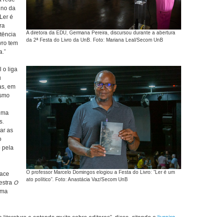
uno da
Ler é
ra
A diretora da EDU, Germana Pereira, discursou durante a abertura
tência
da 2ª Festa do Livro da UnB. Foto: Mariana Leal/Secom UnB
vro tem
a.”
 o liga
u
as, em
ismo
 uma
s.
ar as
o
o pela
O professor Marcelo Domingos elogiou a Festa do Livro: “Ler é um
lace
ato político”. Foto: Anastácia Vaz/Secom UnB
lestra
O
sma