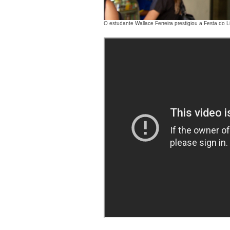
O estudante Wallace Ferreira prestigiou a Festa do 