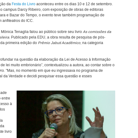
ição da
Festa do Livro
aconteceu entre os dias 10 e 12 de setembro.
do campus Darcy Ribeiro, com exposição de obras de editoras
mara e Bazar do Tempo, o evento teve também programação de
 anfiteatros do ICC.
ra Mônica Tenaglia falou ao público sobre seu livro
As comissões da
ileira
. Publicado pela EDU, a obra resulta de pesquisa de pós-
da primeira edição do
Prêmio Jabuti Acadêmico
, na categoria
rofundar na questão da elaboração da Lei de Acesso à Informação
de lei muito embrionário”, contextualizou a autora, ao contar sobre o
ivro. "Mas, no momento em que eu ingressava no programa de
al da Verdade e decidi pesquisar essa questão e esses
dade
 entre
cesso à
dos
da
 da
e livro