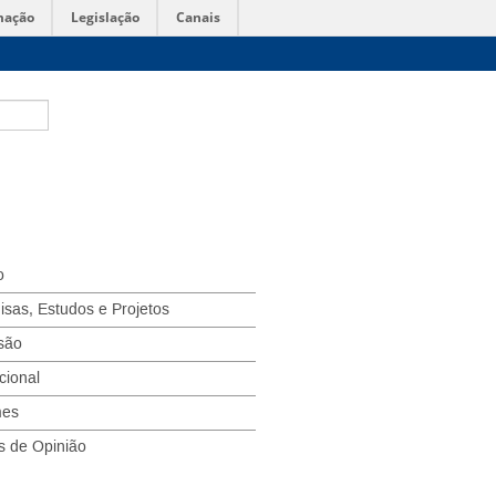
mação
Legislação
Canais
o
isas, Estudos e Projetos
são
ucional
mes
s de Opinião