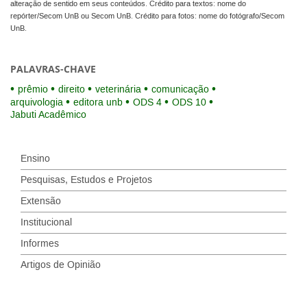
alteração de sentido em seus conteúdos. Crédito para textos: nome do
repórter/Secom UnB ou Secom UnB. Crédito para fotos: nome do fotógrafo/Secom
UnB.
PALAVRAS-CHAVE
prêmio
direito
veterinária
comunicação
arquivologia
editora unb
ODS 4
ODS 10
Jabuti Acadêmico
Ensino
Pesquisas, Estudos e Projetos
Extensão
Institucional
Informes
Artigos de Opinião