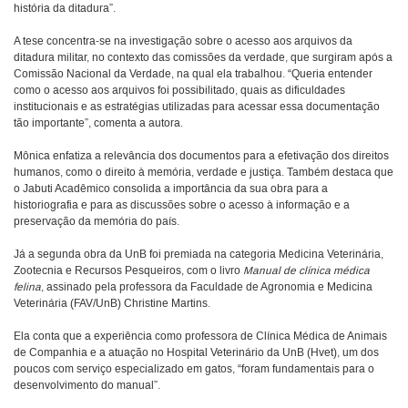
história da ditadura”.
A tese concentra-se na investigação sobre o acesso aos arquivos da
ditadura militar, no contexto das comissões da verdade, que surgiram após a
Comissão Nacional da Verdade, na qual ela trabalhou. “Queria entender
como o acesso aos arquivos foi possibilitado, quais as dificuldades
institucionais e as estratégias utilizadas para acessar essa documentação
tão importante”, comenta a autora.
Mônica enfatiza a relevância dos documentos para a efetivação dos direitos
humanos, como o direito à memória, verdade e justiça. Também destaca que
o Jabuti Acadêmico consolida a importância da sua obra para a
historiografia e para as discussões sobre o acesso à informação e a
preservação da memória do país.
Já a segunda obra da UnB foi premiada na categoria Medicina Veterinária,
Zootecnia e Recursos Pesqueiros, com o livro
Manual de clínica médica
felina
, assinado pela professora da Faculdade de Agronomia e Medicina
Veterinária (FAV/UnB) Christine Martins.
Ela conta que a experiência como professora de Clínica Médica de Animais
de Companhia e a atuação no Hospital Veterinário da UnB (Hvet), um dos
poucos com serviço especializado em gatos, “foram fundamentais para o
desenvolvimento do manual”.