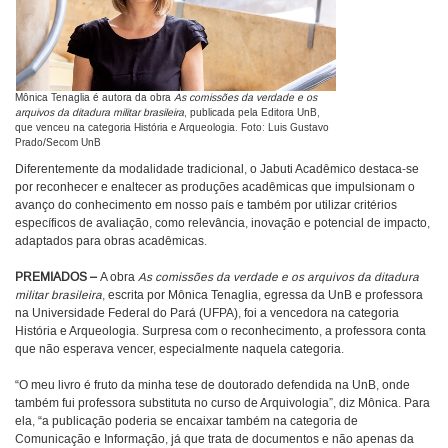
Mônica Tenaglia é autora da obra
As comissões da verdade e os
arquivos da ditadura militar brasileira
, publicada pela Editora UnB,
que venceu na categoria História e Arqueologia. Foto: Luis Gustavo
Prado/Secom UnB
Diferentemente da modalidade tradicional, o Jabuti Acadêmico destaca-se
por reconhecer e enaltecer as produções acadêmicas que impulsionam o
avanço do conhecimento em nosso país e também por utilizar critérios
específicos de avaliação, como relevância, inovação e potencial de impacto,
adaptados para obras acadêmicas.
PREMIADOS –
A obra
As comissões da verdade e os arquivos da ditadura
militar brasileira
, escrita por Mônica Tenaglia, egressa da UnB e professora
na Universidade Federal do Pará (UFPA), foi a vencedora na categoria
História e Arqueologia. Surpresa com o reconhecimento, a professora conta
que não esperava vencer, especialmente naquela categoria.
“O meu livro é fruto da minha tese de doutorado defendida na UnB, onde
também fui professora substituta no curso de Arquivologia”, diz Mônica. Para
ela, “a publicação poderia se encaixar também na categoria de
Comunicação e Informação, já que trata de documentos e não apenas da