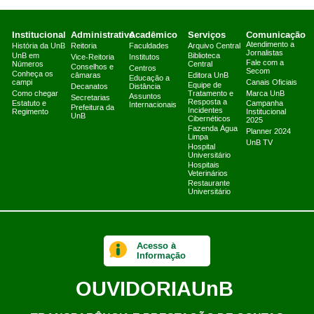
Institucional
Administrativo
Acadêmico
Serviços
Comunicação
Atendimento a
História da UnB
Reitoria
Faculdades
Arquivo Central
Jornalistas
UnB em
Biblioteca
Vice-Reitoria
Institutos
Fale com a
Números
Central
Conselhos e
Centros
Secom
Conheça os
câmaras
Editora UnB
Educação a
campi
Canais Oficiais
Equipe de
Decanatos
Distância
Como chegar
Tratamento e
Marca UnB
Assuntos
Secretarias
Resposta a
Estatuto e
Campanha
Internacionais
Prefeitura da
Incidentes
Regimento
Institucional
UnB
Cibernéticos
2025
Fazenda Água
Planner 2024
Limpa
UnB TV
Hospital
Universitário
Hospitais
Veterinários
Restaurante
Universitário
Acesso à
Informação
OUVIDORIA
UnB