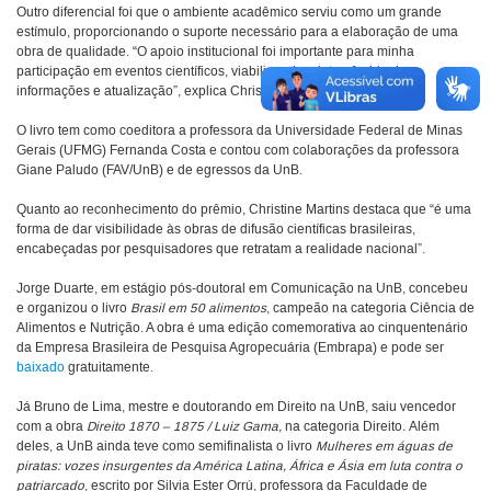
Outro diferencial foi que o ambiente acadêmico serviu como um grande
estímulo, proporcionando o suporte necessário para a elaboração de uma
obra de qualidade. “O apoio institucional foi importante para minha
participação em eventos científicos, viabilizando o intercâmbio de
informações e atualização”, explica Christine.
O livro tem como coeditora a professora da Universidade Federal de Minas
Gerais (UFMG) Fernanda Costa e contou com colaborações da professora
Giane Paludo (FAV/UnB) e de egressos da UnB.
Quanto ao reconhecimento do prêmio, Christine Martins destaca que “é uma
forma de dar visibilidade às obras de difusão científicas brasileiras,
encabeçadas por pesquisadores que retratam a realidade nacional”.
Jorge Duarte, em estágio pós-doutoral em Comunicação na UnB, concebeu
e organizou o livro
Brasil em 50 alimentos
, campeão na categoria Ciência de
Alimentos e Nutrição. A obra é uma edição comemorativa ao cinquentenário
da Empresa Brasileira de Pesquisa Agropecuária (Embrapa) e pode ser
baixado
gratuitamente.
Já Bruno de Lima, mestre e doutorando em Direito na UnB, saiu vencedor
com a obra
Direito 1870 – 1875 / Luiz Gama,
na categoria Direito
.
Além
deles, a UnB ainda teve como semifinalista o livro
Mulheres em águas de
piratas: vozes insurgentes da América Latina, África e Ásia em luta contra o
patriarcado
, escrito por Silvia Ester Orrú, professora da Faculdade de