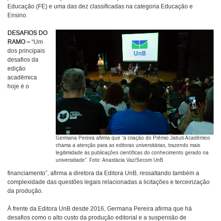
Educação (FE) e uma das dez classificadas na categoria Educação e
Ensino.
DESAFIOS DO
RAMO –
“Um
dos principais
desafios da
edição
acadêmica
hoje é o
Germana Pereira afirma que “a criação do Prêmio Jabuti Acadêmico
chama a atenção para as editoras universitárias, trazendo mais
legitimidade às publicações científicas do conhecimento gerado na
universidade”. Foto: Anastácia Vaz/Secom UnB
financiamento”, afirma a diretora da Editora UnB, ressaltando também a
complexidade das questões legais relacionadas a licitações e terceirização
da produção.
À frente da Editora UnB desde 2016, Germana Pereira afirma que há
desafios como o alto custo da produção editorial e a suspensão de