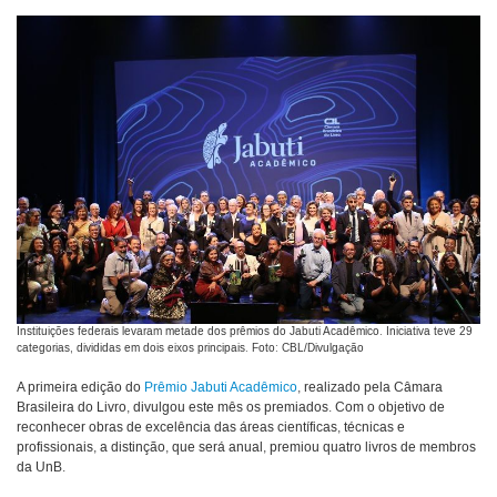
Instituições federais levaram metade dos prêmios do Jabuti Acadêmico. Iniciativa teve 29
categorias, divididas em dois eixos principais. Foto: CBL/Divulgação
A primeira edição do
Prêmio Jabuti Acadêmico
, realizado pela Câmara
Brasileira do Livro, divulgou este mês os premiados. Com o objetivo de
reconhecer obras de excelência das áreas científicas, técnicas e
profissionais, a distinção, que será anual, premiou quatro livros de membros
da UnB.