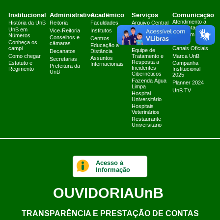
Institucional
Administrativo
Acadêmico
Serviços
Comunicação
Atendimento a
História da UnB
Reitoria
Faculdades
Arquivo Central
Jornalistas
UnB em
Biblioteca
Vice-Reitoria
Institutos
Fale com a
Números
Central
Conselhos e
Centros
Secom
Conheça os
câmaras
Editora UnB
Educação a
campi
Canais Oficiais
Equipe de
Decanatos
Distância
Como chegar
Tratamento e
Marca UnB
Assuntos
Secretarias
Resposta a
Estatuto e
Campanha
Internacionais
Prefeitura da
Incidentes
Regimento
Institucional
UnB
Cibernéticos
2025
Fazenda Água
Planner 2024
Limpa
UnB TV
Hospital
Universitário
Hospitais
Veterinários
Restaurante
Universitário
Acesso à
Informação
OUVIDORIA
UnB
TRANSPARÊNCIA E PRESTAÇÃO DE CONTAS