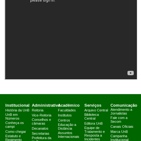
Institucional
Administrativo
Acadêmico
Serviços
Comunicação
Atendimento a
História da UnB
Reitoria
Faculdades
Arquivo Central
Jornalistas
UnB em
Biblioteca
Vice-Reitoria
Institutos
Fale com a
Números
Central
Conselhos e
Centros
Secom
Conheça os
câmaras
Editora UnB
Educação a
campi
Canais Oficiais
Equipe de
Decanatos
Distância
Como chegar
Tratamento e
Marca UnB
Assuntos
Secretarias
Resposta a
Estatuto e
Campanha
Internacionais
Prefeitura da
Incidentes
Regimento
Institucional