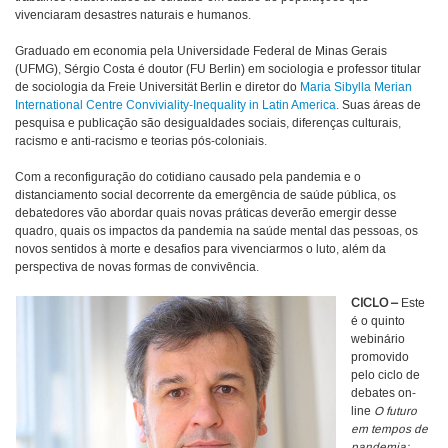
vivenciaram desastres naturais e humanos.
Graduado em economia pela Universidade Federal de Minas Gerais
(UFMG), Sérgio Costa é doutor (FU Berlin) em sociologia e professor titular
de sociologia da Freie Universität Berlin e diretor do
Maria Sibylla Merian
International Centre Conviviality-Inequality in Latin America
. Suas áreas de
pesquisa e publicação são desigualdades sociais, diferenças culturais,
racismo e anti-racismo e teorias pós-coloniais.
Com a reconfiguração do cotidiano causado pela pandemia e o
distanciamento social decorrente da emergência de saúde pública, os
debatedores vão abordar quais novas práticas deverão emergir desse
quadro, quais os impactos da pandemia na saúde mental das pessoas, os
novos sentidos à morte e desafios para vivenciarmos o luto, além da
perspectiva de novas formas de convivência.
CICLO –
Este
é o quinto
webinário
promovido
pelo ciclo de
debates on-
line
O futuro
em tempos de
pandemia: