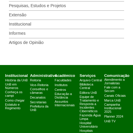
Pesquisas, Estudos e Projetos
Extensão
Institucional
Informes
Artigos de Opinião
Institucional
Administrativo
Acadêmico
Serviços
Comunicação
Atendimento a
História da UnB
Reitoria
Faculdades
Arquivo Central
Jornalistas
UnB em
Biblioteca
Vice-Reitoria
Institutos
Fale com a
Números
Central
Conselhos e
Centros
Secom
Conheça os
câmaras
Editora UnB
Educação a
campi
Canais Oficiais
Equipe de
Decanatos
Distância
Como chegar
Tratamento e
Marca UnB
Assuntos
Secretarias
Resposta a
Estatuto e
Campanha
Internacionais
Prefeitura da
Incidentes
Regimento
Institucional
UnB
Cibernéticos
2025
Fazenda Água
Planner 2024
Limpa
UnB TV
Hospital
Universitário
Hospitais