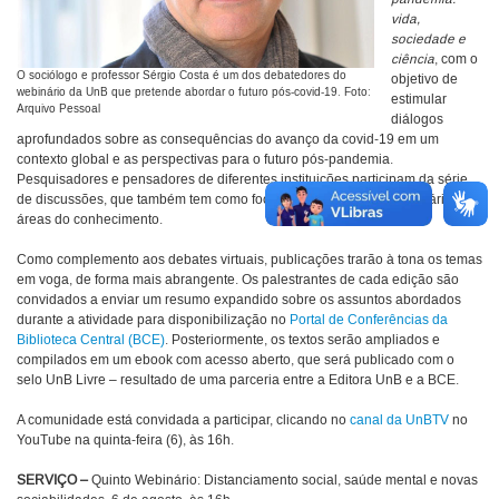
vida,
sociedade e
ciência
, com o
O sociólogo e professor Sérgio Costa é um dos debatedores do
objetivo de
webinário da UnB que pretende abordar o futuro pós-covid-19. Foto:
estimular
Arquivo Pessoal
diálogos
aprofundados sobre as consequências do avanço da covid-19 em um
contexto global e as perspectivas para o futuro pós-pandemia.
Pesquisadores e pensadores de diferentes instituições participam da série
de discussões, que também tem como foco a interlocução entre as várias
áreas do conhecimento.
Como complemento aos debates virtuais, publicações trarão à tona os temas
em voga, de forma mais abrangente. Os palestrantes de cada edição são
convidados a enviar um resumo expandido sobre os assuntos abordados
durante a atividade para disponibilização no
Portal de Conferências da
Biblioteca Central (BCE)
. Posteriormente, os textos serão ampliados e
compilados em um ebook com acesso aberto, que será publicado com o
selo UnB Livre – resultado de uma parceria entre a Editora UnB e a BCE.
A comunidade está convidada a participar, clicando no
canal da UnBTV
no
YouTube na quinta-feira (6), às 16h.
SERVIÇO –
Quinto Webinário: Distanciamento social, saúde mental e novas