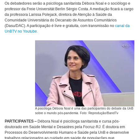
Os debatedores serão a psicóloga sanitarista Débora Noal e o sociólogo e
professor da Freie Universität Berlin Sérgio Costa. A mediação ficará a cargo
da professora Larissa Polejack, diretora de Atenção à Saúde da
Comunidade Universitária do Decanato de Assuntos Comunitários
(Dasu/DAC). A participação é livre e gratuita, com transmissão no
canal da
UnBTV no Youtube.
A psicóloga Débora Noal é uma das participantes do debate da UnB
sobre o mundo pós-pandemia. Foto: Reprodução/BandTv
PARTICIPANTES –
Débora Noal é psicóloga sanitarista e cursa pós-
doutorado em Saúde Mental e Desastres pela Focruz-RJ. É doutora em
Processos do Desenvolvimento Humano e Saúde pela UnB e desenvolve
trabalhos relacionados ao cuidado em saúde de populações que