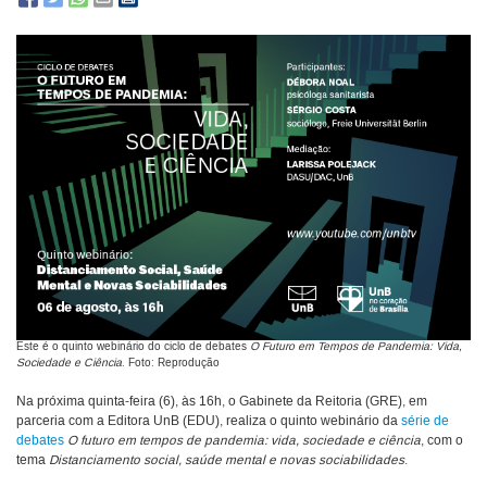
Este é o quinto webinário do ciclo de debates
O Futuro em Tempos de Pandemia: Vida,
Sociedade e Ciência
. Foto: Reprodução
Na próxima quinta-feira (6), às 16h, o Gabinete da Reitoria (GRE), em
parceria com a Editora UnB (EDU), realiza o quinto webinário da
série de
debates
O futuro em tempos de pandemia: vida, sociedade e ciência
, com o
tema
Distanciamento social, saúde mental e novas sociabilidades
.