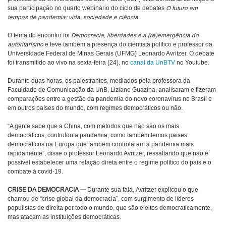
sua participação no quarto webinário do ciclo de debates
O futuro em
tempos de pandemia: vida, sociedade e ciência
.
O tema do encontro foi
Democracia, liberdades e a (re)emergência do
autoritarismo
e teve também a presença do cientista político e professor da
Universidade Federal de Minas Gerais (UFMG) Leonardo Avritzer. O debate
foi transmitido ao vivo na sexta-feira (24), no
canal da UnBTV
no Youtube.
Durante duas horas, os palestrantes, mediados pela professora da
Faculdade de Comunicação da UnB, Liziane Guazina, analisaram e fizeram
comparações entre a gestão da pandemia do novo coronavírus no Brasil e
em outros países do mundo, com regimes democráticos ou não.
“A gente sabe que a China, com métodos que não são os mais
democráticos, controlou a pandemia, como também temos países
democráticos na Europa que também controlaram a pandemia mais
rapidamente”, disse o professor Leonardo Avritzer, ressaltando que não é
possível estabelecer uma relação direta entre o regime político do país e o
combate à covid-19.
CRISE DA DEMOCRACIA —
Durante sua fala, Avritzer explicou o que
chamou de “crise global da democracia”, com surgimento de líderes
populistas de direita por todo o mundo, que são eleitos democraticamente,
mas atacam as instituições democráticas.