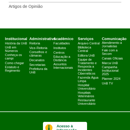
Artigos de Opinião
Institucional
Administrativo
Acadêmico
Serviços
Comunicação
Atendimento a
História da UnB
Reitoria
Faculdades
Arquivo Central
Jornalistas
UnB em
Biblioteca
Vice-Reitoria
Institutos
Fale com a
Números
Central
Conselhos e
Centros
Secom
Conheça os
câmaras
Editora UnB
Educação a
campi
Canais Oficiais
Equipe de
Decanatos
Distância
Como chegar
Tratamento e
Marca UnB
Assuntos
Secretarias
Resposta a
Estatuto e
Campanha
Internacionais
Prefeitura da
Incidentes
Regimento
Institucional
UnB
Cibernéticos
2025
Fazenda Água
Planner 2024
Limpa
UnB TV
Hospital
Universitário
Hospitais
Veterinários
Restaurante
Universitário
Acesso à