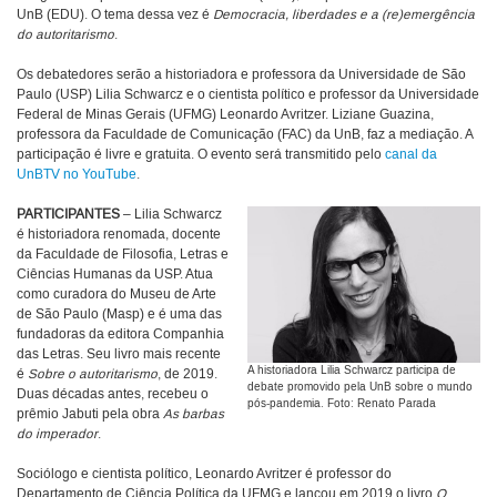
UnB (EDU). O tema dessa vez é
Democracia, liberdades e a (re)emergência
do autoritarismo
.
Os debatedores serão a historiadora e professora da Universidade de São
Paulo (USP) Lilia Schwarcz e o cientista político e professor da Universidade
Federal de Minas Gerais (UFMG) Leonardo Avritzer. Liziane Guazina,
professora da Faculdade de Comunicação (FAC) da UnB, faz a mediação. A
participação é livre e gratuita. O evento será transmitido pelo
canal da
UnBTV no YouTube
.
PARTICIPANTES
– Lilia Schwarcz
é historiadora renomada, docente
da Faculdade de Filosofia, Letras e
Ciências Humanas da USP. Atua
como curadora do Museu de Arte
de São Paulo (Masp) e é uma das
fundadoras da editora Companhia
das Letras. Seu livro mais recente
A historiadora Lilia Schwarcz participa de
é
Sobre o autoritarismo
, de 2019.
debate promovido pela UnB sobre o mundo
Duas décadas antes, recebeu o
pós-pandemia. Foto: Renato Parada
prêmio Jabuti pela obra
As barbas
do imperador
.
Sociólogo e cientista político, Leonardo Avritzer é professor do
Departamento de Ciência Política da UFMG e lançou em 2019 o livro
O