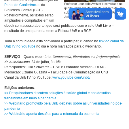
Professor Leonardo Avritzer é convidado no
Portal de Conferências
da
quarto webinário do ciclo de debates da UnB
Biblioteca Central (BCE).
sobre o mundo depois da covid-19. Foto:
Posteriormente, os textos serão
Jornal GGN
ampliados e compilados em um
ebook com acesso aberto, que será publicado com o selo UnB Livre –
resultado de uma parceria entre a Editora UnB e a BCE.
Toda a comunidade está convidada a participar, clicando no
link do canal da
UnBTV no YouTube
no dia e hora marcados para o webinário.
SERVIÇO
– Quarto webinário:
Democracia, liberdades e a (re)emergência
do autoritarismo
, 24 de julho, às 16h
Participantes: Lilia Schwarcz – USP e Leonardo Avritzer – UFMG
Mediação: Liziane Guazina – Faculdade de Comunicação da UnB
Canal da UnBTV no YouTube:
www.youtube.com/unbtv
Edições anteriores:
>> Pesquisadores discutem soluções à saúde global e aos desafios
trabalhistas em meio à pandemia
>> Webinário promovido pela UnB debateu sobre as universidades no pós-
pandemia
>> Webinário aponta desafios para a retomada da economia