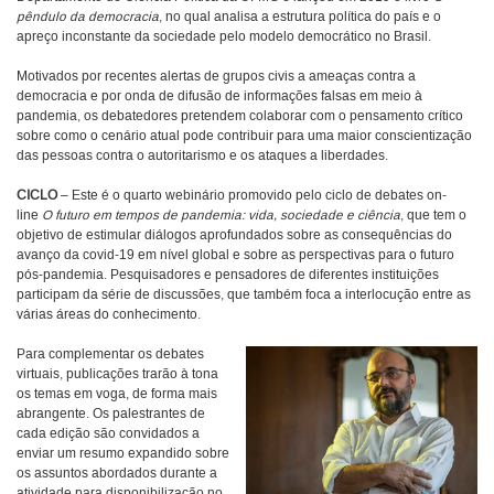
pêndulo da democracia
, no qual analisa a estrutura política do país e o
apreço inconstante da sociedade pelo modelo democrático no Brasil.
Motivados por recentes alertas de grupos civis a ameaças contra a
democracia e por onda de difusão de informações falsas em meio à
pandemia, os debatedores pretendem colaborar com o pensamento crítico
sobre como o cenário atual pode contribuir para uma maior conscientização
das pessoas contra o autoritarismo e os ataques a liberdades.
CICLO
– Este é o quarto webinário promovido pelo ciclo de debates on-
line
O futuro em tempos de pandemia: vida, sociedade e ciência
, que tem o
objetivo de estimular diálogos aprofundados sobre as consequências do
avanço da covid-19 em nível global e sobre as perspectivas para o futuro
pós-pandemia. Pesquisadores e pensadores de diferentes instituições
participam da série de discussões, que também foca a interlocução entre as
várias áreas do conhecimento.
Para complementar os debates
virtuais, publicações trarão à tona
os temas em voga, de forma mais
abrangente. Os palestrantes de
cada edição são convidados a
enviar um resumo expandido sobre
os assuntos abordados durante a
atividade para disponibilização no