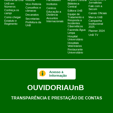
História da UnB
Reitoria
Faculdades
Arquivo Central
Jornalistas
UnB em
Biblioteca
Vice-Reitoria
Institutos
Fale com a
Números
Central
Conselhos e
Centros
Secom
Conheça os
câmaras
Editora UnB
Educação a
campi
Canais Oficiais
Equipe de
Decanatos
Distância
Como chegar
Tratamento e
Marca UnB
Assuntos
Secretarias
Resposta a
Estatuto e
Campanha
Internacionais
Prefeitura da
Incidentes
Regimento
Institucional
UnB
Cibernéticos
2025
Fazenda Água
Planner 2024
Limpa
UnB TV
Hospital
Universitário
Hospitais
Veterinários
Restaurante
Universitário
Acesso à
Informação
OUVIDORIA
UnB
TRANSPARÊNCIA E PRESTAÇÃO DE CONTAS