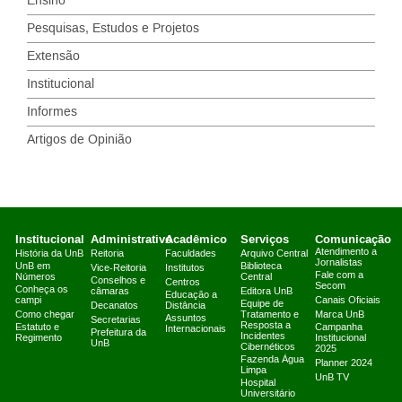
Ensino
Pesquisas, Estudos e Projetos
Extensão
Institucional
Informes
Artigos de Opinião
Institucional
Administrativo
Acadêmico
Serviços
Comunicação
Atendimento a
História da UnB
Reitoria
Faculdades
Arquivo Central
Jornalistas
UnB em
Biblioteca
Vice-Reitoria
Institutos
Fale com a
Números
Central
Conselhos e
Centros
Secom
Conheça os
câmaras
Editora UnB
Educação a
campi
Canais Oficiais
Equipe de
Decanatos
Distância
Como chegar
Tratamento e
Marca UnB
Assuntos
Secretarias
Resposta a
Estatuto e
Campanha
Internacionais
Prefeitura da
Incidentes
Regimento
Institucional
UnB
Cibernéticos
2025
Fazenda Água
Planner 2024
Limpa
UnB TV
Hospital
Universitário