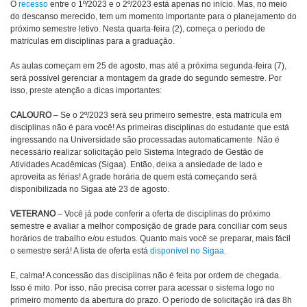
O
recesso
entre o 1º/2023 e o 2º/2023 está apenas no início. Mas, no meio
do descanso merecido, tem um momento importante para o planejamento do
próximo semestre letivo. Nesta quarta-feira (2), começa o período de
matrículas em disciplinas para a graduação.
As aulas começam em 25 de agosto, mas até a próxima segunda-feira (7),
será possível gerenciar a montagem da grade do segundo semestre. Por
isso, preste atenção a dicas importantes:
CALOURO
– Se o 2º/2023 será seu primeiro semestre, esta matrícula em
disciplinas não é para você! As primeiras disciplinas do estudante que está
ingressando na Universidade são processadas automaticamente. Não é
necessário realizar solicitação pelo Sistema Integrado de Gestão de
Atividades Acadêmicas (Sigaa). Então, deixa a ansiedade de lado e
aproveita as férias! A grade horária de quem está começando será
disponibilizada no Sigaa até 23 de agosto.
VETERANO
– Você já pode conferir a oferta de disciplinas do próximo
semestre e avaliar a melhor composição de grade para conciliar com seus
horários de trabalho e/ou estudos. Quanto mais você se preparar, mais fácil
o semestre será! A lista de oferta está
disponível no Sigaa
.
E, calma! A concessão das disciplinas não é feita por ordem de chegada.
Isso é mito. Por isso, não precisa correr para acessar o sistema logo no
primeiro momento da abertura do prazo. O período de solicitação irá das 8h