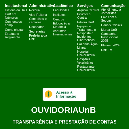
Institucional
Administrativo
Acadêmico
Serviços
Comunicação
Atendimento a
História da UnB
Reitoria
Faculdades
Arquivo Central
Jornalistas
UnB em
Biblioteca
Vice-Reitoria
Institutos
Fale com a
Números
Central
Conselhos e
Centros
Secom
Conheça os
câmaras
Editora UnB
Educação a
campi
Canais Oficiais
Equipe de
Decanatos
Distância
Como chegar
Tratamento e
Marca UnB
Assuntos
Secretarias
Resposta a
Estatuto e
Campanha
Internacionais
Prefeitura da
Incidentes
Regimento
Institucional
UnB
Cibernéticos
2025
Fazenda Água
Planner 2024
Limpa
UnB TV
Hospital
Universitário
Hospitais
Veterinários
Restaurante
Universitário
Acesso à
Informação
OUVIDORIA
UnB
TRANSPARÊNCIA E PRESTAÇÃO DE CONTAS