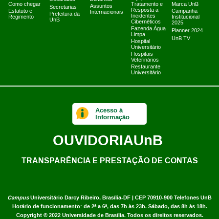
Como chegar
Tratamento e
Marca UnB
Assuntos
Secretarias
Resposta a
Estatuto e
Campanha
Internacionais
Prefeitura da
Incidentes
Regimento
Institucional
UnB
Cibernéticos
2025
Fazenda Água
Planner 2024
Limpa
UnB TV
Hospital
Universitário
Hospitais
Veterinários
Restaurante
Universitário
Acesso à
Informação
OUVIDORIA
UnB
TRANSPARÊNCIA E PRESTAÇÃO DE CONTAS
Campus
Universitário Darcy Ribeiro,
Brasília-DF | CEP 70910-900
Telefones UnB
Horário de funcionamento: de 2ª a 6ª, das 7h às 23h. Sábado, das 8h às 18h.
Copyright © 2022
Universidade de Brasília
.
Todos os direitos reservados.