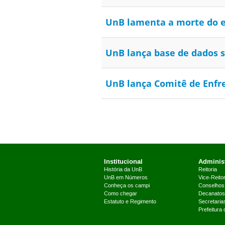
UnB lamenta a morte do 
UnB lança base de dados s
UnB lança Comitê de Enf
Institucional
Administ
História da UnB
Reitoria
UnB em Números
Vice-Reitor
Conheça os campi
Conselhos
Como chegar
Decanatos
Estatuto e Regimento
Secretaria
Prefeitura