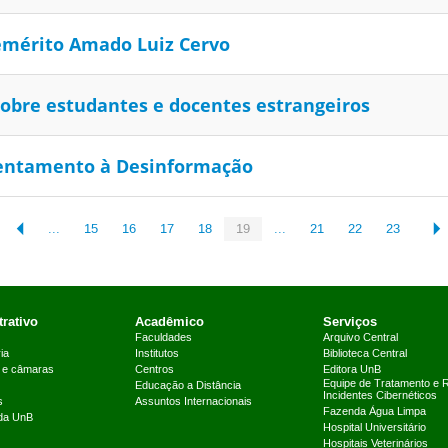
emérito Amado Luiz Cervo
obre estudantes e docentes estrangeiros
rentamento à Desinformação
...
15
16
17
18
19
...
21
22
23
rativo
Acadêmico
Serviços
Faculdades
Arquivo Central
ia
Institutos
Biblioteca Central
 e câmaras
Centros
Editora UnB
Equipe de Tratamento e 
Educação a Distância
Incidentes Cibernéticos
s
Assuntos Internacionais
Fazenda Água Limpa
 da UnB
Hospital Universitário
Hospitais Veterinários