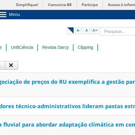
Simplifique!
Comunica BR
Participe
Acesso à infor
Menu
Sobre a UnB
Unidades acadêmicas
Pesquisar...
A-
A
A+
Estude na UnB
Graduação
Pós-Graduação
e
UnBCiência
Revista Darcy
Clipping
Administração
Servidor
iação de preços do RU exemplifica a gestão part
ores técnico-administrativos lideram pastas est
fluvial para abordar adaptação climática em com