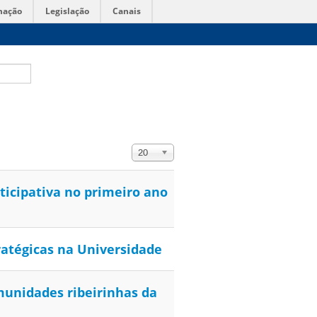
mação
Legislação
Canais
Exibir #
20
icipativa no primeiro ano
ratégicas na Universidade
unidades ribeirinhas da