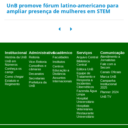
UnB promove fórum latino-americano para
ampliar presença de mulheres em STEM
Institucional
Administrativo
Acadêmico
Serviços
Comunicação
Atendimento a
História da UnB
Reitoria
Faculdades
Arquivo Central
Jornalistas
UnB em
Biblioteca
Vice-Reitoria
Institutos
Fale com a
Números
Central
Conselhos e
Centros
Secom
Conheça os
câmaras
Editora UnB
Educação a
campi
Canais Oficiais
Equipe de
Decanatos
Distância
Como chegar
Tratamento e
Marca UnB
Assuntos
Secretarias
Resposta a
Estatuto e
Campanha
Internacionais
Prefeitura da
Incidentes
Regimento
Institucional
UnB
Cibernéticos
2025
Fazenda Água
Planner 2024
Limpa
UnB TV
Hospital
Universitário
Hospitais
Veterinários
Restaurante
Universitário