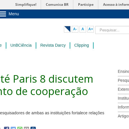
Simplifique!
Comunica BR
Participe
Acesso à infor
Menu
Sobre a UnB
Unidades acadêmicas
Pesquisar...
A-
A
A+
Estude na UnB
Graduação
Pós-Graduação
e
UnBCiência
Revista Darcy
Clipping
Administração
Servidor
Ensin
té Paris 8 discutem
Pesqu
to de cooperação
Exten
Instit
Infor
esquisadores de ambas as instituições fortalece relações
Artigo