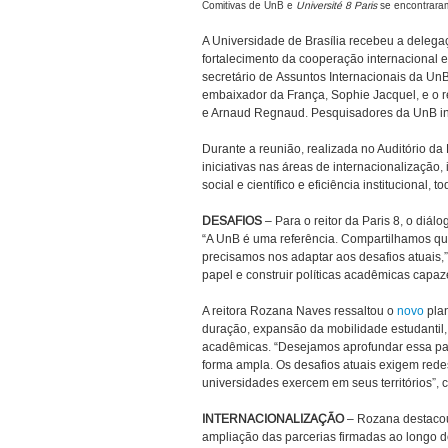
Comitivas de UnB e
Université 8 Paris
se encontraram
A Universidade de Brasília recebeu a deleg
fortalecimento da cooperação internacional en
secretário de Assuntos Internacionais da Un
embaixador da França, Sophie Jacquel, e o rei
e Arnaud Regnaud. Pesquisadores da UnB in
Durante a reunião, realizada no Auditório d
iniciativas nas áreas de internacionalização, 
social e científico e eficiência institucional
DESAFIOS
– Para o reitor da Paris 8, o diál
“A UnB é uma referência. Compartilhamos q
precisamos nos adaptar aos desafios atuais,
papel e construir políticas acadêmicas capaze
A reitora Rozana Naves ressaltou o
novo
plan
duração, expansão da mobilidade estudantil, 
acadêmicas. “Desejamos aprofundar essa parc
forma ampla. Os desafios atuais exigem rede
universidades exercem em seus territórios”, 
INTERNACIONALIZAÇÃO
– Rozana destacou
ampliação das parcerias firmadas ao longo de 