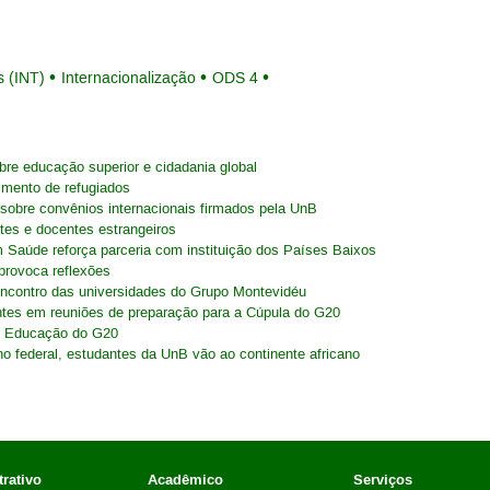
s (INT)
Internacionalização
ODS 4
bre educação superior e cidadania global
mento de refugiados
s sobre convênios internacionais firmados pela UnB
tes e docentes estrangeiros
 Saúde reforça parceria com instituição dos Países Baixos
provoca reflexões
ncontro das universidades do Grupo Montevidéu
dantes em reuniões de preparação para a Cúpula do G20
e Educação do G20
no federal, estudantes da UnB vão ao continente africano
rativo
Acadêmico
Serviços