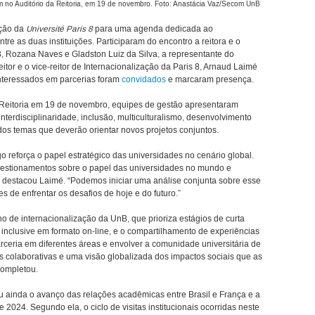
 no Auditório da Reitoria, em 19 de novembro. Foto: Anastácia Vaz/Secom UnB
ação da
Université Paris 8
para uma agenda dedicada ao
tre as duas instituições. Participaram do encontro a reitora e o
B, Rozana Naves e Gladston Luiz da Silva, a representante do
tor e o vice-reitor de Internacionalização da Paris 8, Arnaud Laimé
teressados em parcerias foram
convidados
e marcaram presença.
a Reitoria em 19 de novembro, equipes de gestão apresentaram
interdisciplinaridade, inclusão, multiculturalismo, desenvolvimento
, todos temas que deverão orientar novos projetos conjuntos.
ogo reforça o papel estratégico das universidades no cenário global.
uestionamentos sobre o papel das universidades no mundo e
” destacou Laimé. “Podemos iniciar uma análise conjunta sobre esse
s de enfrentar os desafios de hoje e do futuro.”
o de internacionalização da UnB, que prioriza estágios de curta
inclusive em formato on-line, e o compartilhamento de experiências
eria em diferentes áreas e envolver a comunidade universitária de
s colaborativas e uma visão globalizada dos impactos sociais que as
completou.
 ainda o avanço das relações acadêmicas entre Brasil e França e a
2024. Segundo ela, o ciclo de visitas institucionais ocorridas neste