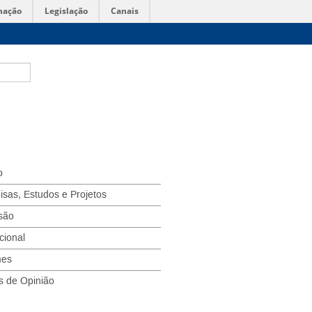
mação
Legislação
Canais
o
isas, Estudos e Projetos
são
ucional
mes
s de Opinião