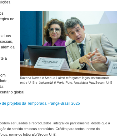
uições.
os
égica no
as duas
sociais,
, além da
te à
com
Rozana Naves e Arnaud Laimé reforçaram laços institucionais
dade,
entre UnB e
Université 8 Paris
. Foto: Anastácia Vaz/Secom UnB
da
cenário global.
o de projetos da Temporada França-Brasil 2025
odem ser usados e reproduzidos, integral ou parcialmente, desde que a
ração de sentido em seus conteúdos. Crédito para textos: nome do
fotos: nome do fotógrafo/Secom UnB.