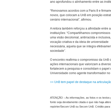
ano aprofundou o alinhamento entre as instit
“Renovamos acordos com a Paris 8 e firmam
novos, que colocam a UnB em posição estrat
cenário internacional”, afirmou.
A reitora também reforçou a afinidade entre 
instituições: “Compartilhamos compromissos 
uma visão decolonial, antirracista e inclusiva
vocação criativa e da ideia de universidade
necessária, aquela que se integra efetivamen
sociedade”.
O encontro reafirma o compromisso da UnB 
ações internacionais que valorizam a diversi
fortalecem a pesquisa e consolidam o papel 
Universidade como agente transformador no 
>> UnB tem papel de destaque na articulaçã
ATENÇÃO – As informações, as fotos e os textos p
fonte seja devidamente citada e que não haja alte
repórter/Secom UnB ou Secom UnB. Crédito para 