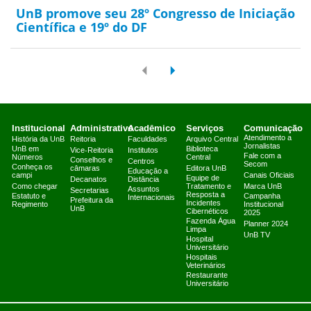
UnB promove seu 28º Congresso de Iniciação
Científica e 19º do DF
Institucional
Administrativo
Acadêmico
Serviços
Comunicação
Atendimento a
História da UnB
Reitoria
Faculdades
Arquivo Central
Jornalistas
UnB em
Biblioteca
Vice-Reitoria
Institutos
Fale com a
Números
Central
Conselhos e
Centros
Secom
Conheça os
câmaras
Editora UnB
Educação a
campi
Canais Oficiais
Equipe de
Decanatos
Distância
Como chegar
Tratamento e
Marca UnB
Assuntos
Secretarias
Resposta a
Estatuto e
Campanha
Internacionais
Prefeitura da
Incidentes
Regimento
Institucional
UnB
Cibernéticos
2025
Fazenda Água
Planner 2024
Limpa
UnB TV
Hospital
Universitário
Hospitais
Veterinários
Restaurante
Universitário