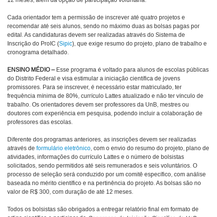
12 meses, além da opção de participação voluntária.
Cada orientador tem a permissão de inscrever até quatro projetos e
recomendar até seis alunos, sendo no máximo duas as bolsas pagas por
edital. As candidaturas devem ser realizadas através do Sistema de
Inscrição do ProIC (
Sipic
), que exige resumo do projeto, plano de trabalho e
cronograma detalhado.
ENSINO MÉDIO –
Esse programa é voltado para alunos de escolas públicas
do Distrito Federal e visa estimular a iniciação científica de jovens
promissores. Para se inscrever, é necessário estar matriculado, ter
frequência mínima de 80%, currículo Lattes atualizado e não ter vínculo de
trabalho. Os orientadores devem ser professores da UnB, mestres ou
doutores com experiência em pesquisa, podendo incluir a colaboração de
professores das escolas.
Diferente dos programas anteriores, as inscrições devem ser realizadas
através de
formulário eletrônico
, com o envio do resumo do projeto, plano de
atividades, informações do currículo Lattes e o número de bolsistas
solicitados, sendo permitidos até seis remunerados e seis voluntários. O
processo de seleção será conduzido por um comitê específico, com análise
baseada no mérito científico e na pertinência do projeto. As bolsas são no
valor de R$ 300, com duração de até 12 meses.
Todos os bolsistas são obrigados a entregar relatório final em formato de