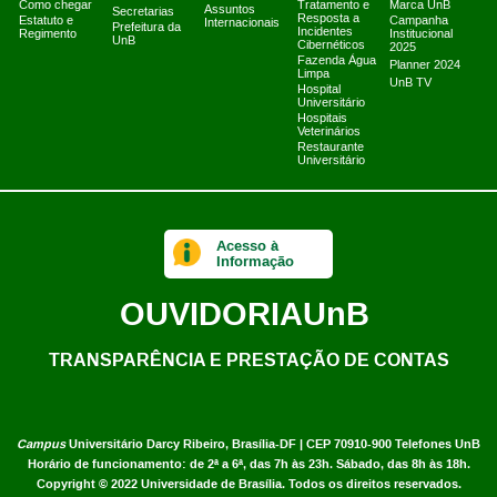
Como chegar
Tratamento e
Marca UnB
Assuntos
Secretarias
Resposta a
Estatuto e
Campanha
Internacionais
Prefeitura da
Incidentes
Regimento
Institucional
UnB
Cibernéticos
2025
Fazenda Água
Planner 2024
Limpa
UnB TV
Hospital
Universitário
Hospitais
Veterinários
Restaurante
Universitário
Acesso à
Informação
OUVIDORIA
UnB
TRANSPARÊNCIA E PRESTAÇÃO DE CONTAS
Campus
Universitário Darcy Ribeiro,
Brasília-DF | CEP 70910-900
Telefones UnB
Horário de funcionamento: de 2ª a 6ª, das 7h às 23h. Sábado, das 8h às 18h.
Copyright © 2022
Universidade de Brasília
.
Todos os direitos reservados.