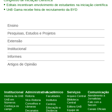
Congresso de Iniciação Científica
Editais incentivam envolvimento de estudantes na iniciação científica
UnB Gama recebe feira de recrutamento da BYD
Ensino
Pesquisas, Estudos e Projetos
Extensão
Institucional
Informes
Artigos de Opinião
Institucional
Administrativo
Acadêmico
Serviços
Comunicação
Atendimento a
História da UnB
Reitoria
Faculdades
Arquivo Central
Jornalistas
UnB em
Biblioteca
Vice-Reitoria
Institutos
Fale com a
Números
Central
Conselhos e
Centros
Secom
Conheça os
câmaras
Editora UnB
Educação a
campi
Canais Oficiais
Equipe de
Decanatos
Distância