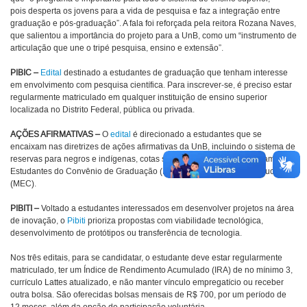
pois desperta os jovens para a vida de pesquisa e faz a integração entre
graduação e pós-graduação”. A fala foi reforçada pela reitora Rozana Naves,
que salientou a importância do projeto para a UnB, como um “instrumento de
articulação que une o tripé pesquisa, ensino e extensão”.
PIBIC –
Edital
destinado a estudantes de graduação que tenham interesse
em envolvimento com pesquisa científica. Para inscrever-se, é preciso estar
regularmente matriculado em qualquer instituição de ensino superior
localizada no Distrito Federal, pública ou privada.
AÇÕES AFIRMATIVAS –
O
edital
é direcionado a estudantes que se
encaixam nas diretrizes de ações afirmativas da UnB, incluindo o sistema de
reservas para negros e indígenas, cotas sociais ou através do Programa de
Estudantes do Convênio de Graduação (PEC-G) do Ministério da Educação
(MEC).
PIBITI
–
Voltado a estudantes interessados em desenvolver projetos na área
de inovação, o
Pibiti
prioriza propostas com viabilidade tecnológica,
desenvolvimento de protótipos ou transferência de tecnologia.
Nos três editais, para se candidatar, o estudante deve estar regularmente
matriculado, ter um Índice de Rendimento Acumulado (IRA) de no mínimo 3,
currículo Lattes atualizado, e não manter vínculo empregatício ou receber
outra bolsa. São oferecidas bolsas mensais de R$ 700, por um período de