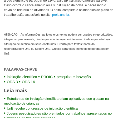
artigo científico e participar do
Congresso de Iniciação Científica da UnB
.
Caso ocorra o cancelamento ou a substituição da bolsa, é necessário o
envio de relatório de atividades. O edital completo e os modelos de plano de
trabalho estão acessíveis no site:
proic.unb.br.
ATENÇÃO – As informações, as fotos e os textos podem ser usados e reproduzidos,
integral ou parcialmente, desde que a fonte seja devidamente citada e que não haja
alteração de sentido em seus conteúdos. Crédito para textos: nome do
repórter/Secom UnB ou Secom UnB. Crédito para fotos: nome do fotógrafo/Secom
UnB.
PALAVRAS-CHAVE
iniciação científica
PROIC
pesquisa e inovação
ODS 3
ODS 16
Leia mais
Estudantes de iniciação científica criam aplicativos que ajudam na
medicação de crianças
UnB recebe congressos de iniciação científica
Jovens pesquisadores são premiados por trabalhos apresentados no