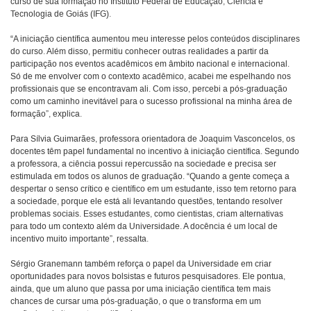
curso de sua formação no Instituto Federal de Educação, Ciência e
Tecnologia de Goiás (IFG).
“A iniciação científica aumentou meu interesse pelos conteúdos disciplinares
do curso. Além disso, permitiu conhecer outras realidades a partir da
participação nos eventos acadêmicos em âmbito nacional e internacional.
Só de me envolver com o contexto acadêmico, acabei me espelhando nos
profissionais que se encontravam ali. Com isso, percebi a pós-graduação
como um caminho inevitável para o sucesso profissional na minha área de
formação”, explica.
Para Sílvia Guimarães, professora orientadora de Joaquim Vasconcelos, os
docentes têm papel fundamental no incentivo à iniciação científica. Segundo
a professora, a ciência possui repercussão na sociedade e precisa ser
estimulada em todos os alunos de graduação. “Quando a gente começa a
despertar o senso crítico e científico em um estudante, isso tem retorno para
a sociedade, porque ele está ali levantando questões, tentando resolver
problemas sociais. Esses estudantes, como cientistas, criam alternativas
para todo um contexto além da Universidade. A docência é um local de
incentivo muito importante”, ressalta.
Sérgio Granemann também reforça o papel da Universidade em criar
oportunidades para novos bolsistas e futuros pesquisadores. Ele pontua,
ainda, que um aluno que passa por uma iniciação científica tem mais
chances de cursar uma pós-graduação, o que o transforma em um