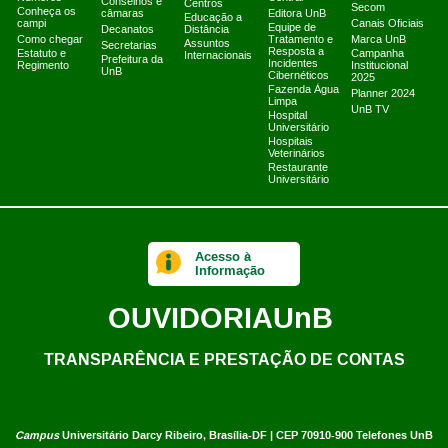
Conselhos e
Centros
Secom
Conheça os
câmaras
Editora UnB
Educação a
campi
Canais Oficiais
Equipe de
Decanatos
Distância
Como chegar
Tratamento e
Marca UnB
Assuntos
Secretarias
Resposta a
Estatuto e
Campanha
Internacionais
Prefeitura da
Incidentes
Regimento
Institucional
UnB
Cibernéticos
2025
Fazenda Água
Planner 2024
Limpa
UnB TV
Hospital
Universitário
Hospitais
Veterinários
Restaurante
Universitário
Acesso à
Informação
OUVIDORIA
UnB
TRANSPARÊNCIA E PRESTAÇÃO DE CONTAS
Campus
Universitário Darcy Ribeiro,
Brasília-DF | CEP 70910-900
Telefones UnB