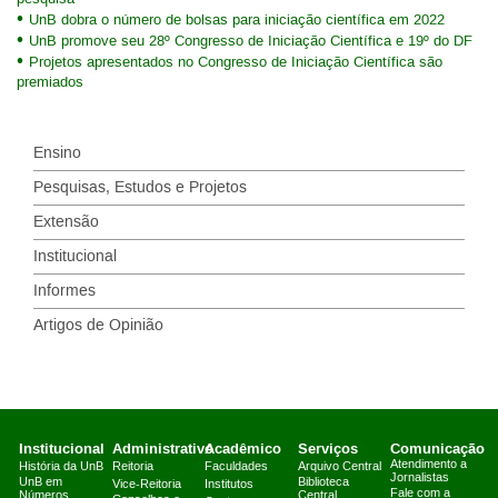
UnB dobra o número de bolsas para iniciação científica em 2022
UnB promove seu 28º Congresso de Iniciação Científica e 19º do DF
Projetos apresentados no Congresso de Iniciação Científica são
premiados
Ensino
Pesquisas, Estudos e Projetos
Extensão
Institucional
Informes
Artigos de Opinião
Institucional
Administrativo
Acadêmico
Serviços
Comunicação
Atendimento a
História da UnB
Reitoria
Faculdades
Arquivo Central
Jornalistas
UnB em
Biblioteca
Vice-Reitoria
Institutos
Fale com a
Números
Central