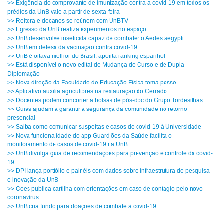
>> Exigência do comprovante de imunização contra a covid-19 em todos os
prédios da UnB vale a partir de sexta-feira
>> Reitora e decanos se reúnem com UnBTV
>> Egresso da UnB realiza experimentos no espaço
>> UnB desenvolve inseticida capaz de combater o Aedes aegypti
>> UnB em defesa da vacinação contra covid-19
>> UnB é oitava melhor do Brasil, aponta ranking espanhol
>> Está disponível o novo edital de Mudança de Curso e de Dupla
Diplomação
>> Nova direção da Faculdade de Educação Física toma posse
>> Aplicativo auxilia agricultores na restauração do Cerrado
>> Docentes podem concorrer a bolsas de pós-doc do Grupo Tordesilhas
>> Guias ajudam a garantir a segurança da comunidade no retorno
presencial
>> Saiba como comunicar suspeitas e casos de covid-19 à Universidade
>> Nova funcionalidade do app Guardiões da Saúde facilita o
monitoramento de casos de covid-19 na UnB
>> UnB divulga guia de recomendações para prevenção e controle da covid-
19
>> DPI lança portfólio e painéis com dados sobre infraestrutura de pesquisa
e inovação da UnB
>> Coes publica cartilha com orientações em caso de contágio pelo novo
coronavírus
>> UnB cria fundo para doações de combate à covid-19