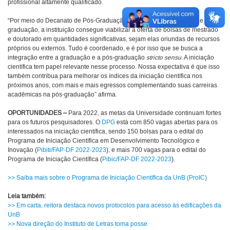
profissional altamente qualificado.
“Por meio do Decanato de Pós-Graduação (DPG) e dos programas de pós-
graduação, a instituição consegue viabilizar a oferta de bolsas de mestrado
e doutorado em quantidades significativas, sejam elas oriundas de recursos
próprios ou externos. Tudo é coordenado, e é por isso que se busca a
integração entre a graduação e a pós-graduação
stricto sensu
. A iniciação
científica tem papel relevante nesse processo. Nossa expectativa é que isso
também contribua para melhorar os índices da iniciação científica nos
próximos anos, com mais e mais egressos complementando suas carreiras
acadêmicas na pós-graduação” afirma.
OPORTUNIDADES –
Para 2022, as metas da Universidade continuam fortes
para os futuros pesquisadores. O
DPG
está com 850 vagas abertas para os
interessados na iniciação científica, sendo 150 bolsas para o edital do
Programa de Iniciação Científica em Desenvolvimento Tecnológico e
Inovação (
Pibiti/FAP-DF 2022-2023
), e mais 700 vagas para o edital do
Programa de Iniciação Científica (
Pibic/FAP-DF 2022-2023
).
>> Saiba mais sobre o Programa de Iniciação Científica da UnB (ProIC)
Leia também:
>> Em carta, reitora destaca novos protocolos para acesso às edificações da
UnB
>> Nova direção do Instituto de Letras toma posse