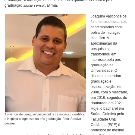
graduação, a formação de pesquisadores qualificados para a pós-
graduação
stricto sensu
”, afirma.
Joaquim Vasconcelos
foi um dos estudantes
contemplados com
bolsa de iniciação
científica. A
aproximação da
pesquisa se
transformou em
interesse pela pós-
graduação na
Universidade. O
discente emendou
graduação e
especialização, em
2008, com o mestrado,
em 2016, seguidos do
doutorado em 2021.
Hoje, o bacharel em
Saúde Coletiva pela
A vivência de Joaquim Vasconcelos na iniciação científica
o inspirou a ingressar na pós-graduação. Foto: Arquivo
Faculdade UnB
pessoal
Ceilândia (FCE) é
professor do mesmo