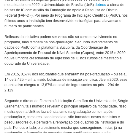
modalidade, em 2022 a Universidade de Brasília (UnB)
dobrou
a oferta de
bolsas de IC com auxílio da Fundação de Apoio à Pesquisa do Distrito
Federal (FAP-DF). Por meio do Programa de Iniciação Científica (ProIC), nos
últimos anos a instituição tem desenvolvido estratégias para alavancar o
número de participantes.
Reflexos da iniciativa podem ser vistos não só com o envolvimento no
programa, mas também na pós-graduação. Segundo levantamento de
dados do ProIC com a plataforma Sucupira, da Coordenação de
Aperfeiçoamento de Pessoal de Nível Superior (Capes), entre 2015 e 2020,
houve um forte crescimento de egressos de IC nos cursos de mestrado e
doutorado da Universidade.
Em 2015, 0,57% dos estudantes que entraram na pós-graduação – ou seja,
14 de 2.425 – tinham sido bolsistas de iniciação científica. Já em 2020, esse
quantitativo chegou a 13,87% do total de ingressantes na pós – 294 de
2.119.
Segundo o diretor de Fomento à Iniciação Científica da Universidade, Sérgio
Granemann, tais números revelam o principal objetivo da modalidade. “Isso
mostra que na UnB se faz ciência tanto na graduação como na pós-
graduação e, como resultado imediato, são formados novos cientistas e
pesquisadores que permitem a renovação dos quadros da instituição e do
país. Por outro lado, o crescimento mostra que conseguimos iniciar, já na