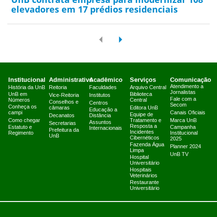
elevadores em 17 prédios residenciais
Institucional
Administrativo
Acadêmico
Serviços
Comunicação
Atendimento a
História da UnB
Reitoria
Faculdades
Arquivo Central
Jornalistas
UnB em
Biblioteca
Vice-Reitoria
Institutos
Fale com a
Números
Central
Conselhos e
Centros
Secom
Conheça os
câmaras
Editora UnB
Educação a
campi
Canais Oficiais
Equipe de
Decanatos
Distância
Como chegar
Tratamento e
Marca UnB
Assuntos
Secretarias
Resposta a
Estatuto e
Campanha
Internacionais
Prefeitura da
Incidentes
Regimento
Institucional
UnB
Cibernéticos
2025
Fazenda Água
Planner 2024
Limpa
UnB TV
Hospital
Universitário
Hospitais
Veterinários
Restaurante
Universitário