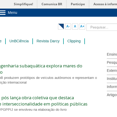
Simplifique!
Comunica BR
Participe
Acesso à infor
Menu
Sobre a UnB
Unidades acadêmicas
Pesquisar...
A-
A
A+
Estude na UnB
Graduação
Pós-Graduação
e
UnBCiência
Revista Darcy
Clipping
Administração
Servidor
Ensin
Pesqu
ngenharia subaquática explora mares do
Exten
to
B produzem protótipos de veículos autônomos e representam o
Instit
ição internacional
Infor
Artigo
pós lança obra coletiva que destaca
e interseccionalidade em políticas públicas
PGPPIJ se envolveu na elaboração do livro