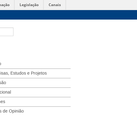
mação
Legislação
Canais
o
isas, Estudos e Projetos
são
ucional
mes
s de Opinião