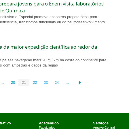
prepara jovens para o Enem visita laboratórios
 de Química
clusivo e Especial promove encontros preparatórios para
eficiência, transtornos funcionais ou do neurodesenvolvimento
a da maior expedição científica ao redor da
te países navegarão mais 20 mil km na costa do continente para
as com amostras e dados da região
...
20
21
22
23
24
...
rativo
Acadêmico
Serviços
Faculdades
Arquivo Central