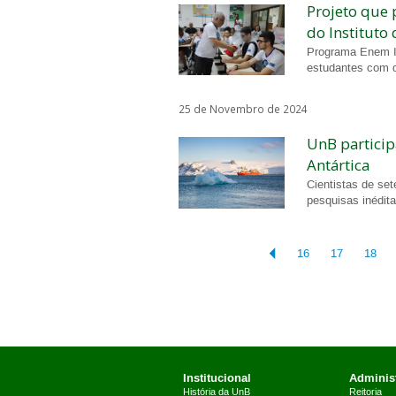
Projeto que 
do Instituto
Programa Enem In
estudantes com d
25 de Novembro de 2024
UnB particip
Antártica
Cientistas de se
pesquisas inédit
16
17
18
Institucional
Administ
História da UnB
Reitoria