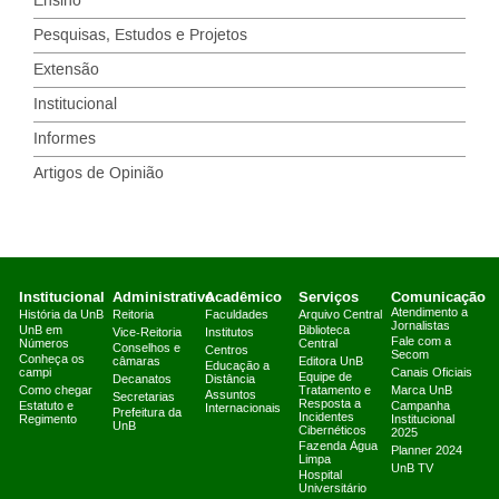
Ensino
Pesquisas, Estudos e Projetos
Extensão
Institucional
Informes
Artigos de Opinião
Institucional
Administrativo
Acadêmico
Serviços
Comunicação
Atendimento a
História da UnB
Reitoria
Faculdades
Arquivo Central
Jornalistas
UnB em
Biblioteca
Vice-Reitoria
Institutos
Fale com a
Números
Central
Conselhos e
Centros
Secom
Conheça os
câmaras
Editora UnB
Educação a
campi
Canais Oficiais
Equipe de
Decanatos
Distância
Como chegar
Tratamento e
Marca UnB
Assuntos
Secretarias
Resposta a
Estatuto e
Campanha
Internacionais
Prefeitura da
Incidentes
Regimento
Institucional
UnB
Cibernéticos
2025
Fazenda Água
Planner 2024
Limpa
UnB TV
Hospital
Universitário