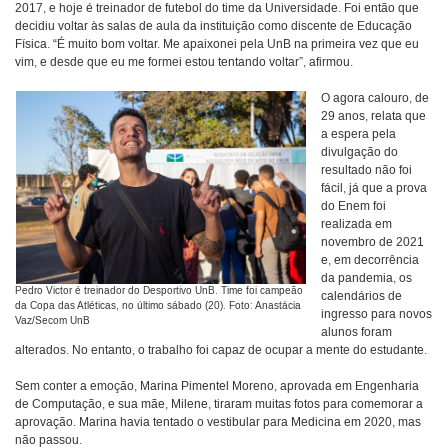
2017, e hoje é treinador de futebol do time da Universidade. Foi então que
decidiu voltar às salas de aula da instituição como discente de Educação
Física. “É muito bom voltar. Me apaixonei pela UnB na primeira vez que eu
vim, e desde que eu me formei estou tentando voltar”, afirmou.
O agora calouro, de
29 anos, relata que
a espera pela
divulgação do
resultado não foi
fácil, já que a prova
do Enem foi
realizada em
novembro de 2021
e, em decorrência
da pandemia, os
Pedro Victor é treinador do Desportivo UnB. Time foi campeão
calendários de
da Copa das Atléticas, no último sábado (20). Foto: Anastácia
ingresso para novos
Vaz/Secom UnB
alunos foram
alterados. No entanto, o trabalho foi capaz de ocupar a mente do estudante.
Sem conter a emoção, Marina Pimentel Moreno, aprovada em Engenharia
de Computação, e sua mãe, Milene, tiraram muitas fotos para comemorar a
aprovação. Marina havia tentado o vestibular para Medicina em 2020, mas
não passou.