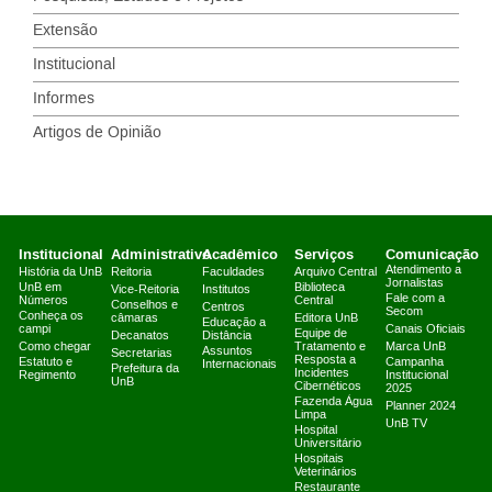
Extensão
Institucional
Informes
Artigos de Opinião
Institucional
Administrativo
Acadêmico
Serviços
Comunicação
Atendimento a
História da UnB
Reitoria
Faculdades
Arquivo Central
Jornalistas
UnB em
Biblioteca
Vice-Reitoria
Institutos
Fale com a
Números
Central
Conselhos e
Centros
Secom
Conheça os
câmaras
Editora UnB
Educação a
campi
Canais Oficiais
Equipe de
Decanatos
Distância
Como chegar
Tratamento e
Marca UnB
Assuntos
Secretarias
Resposta a
Estatuto e
Campanha
Internacionais
Prefeitura da
Incidentes
Regimento
Institucional
UnB
Cibernéticos
2025
Fazenda Água
Planner 2024
Limpa
UnB TV
Hospital
Universitário
Hospitais
Veterinários
Restaurante