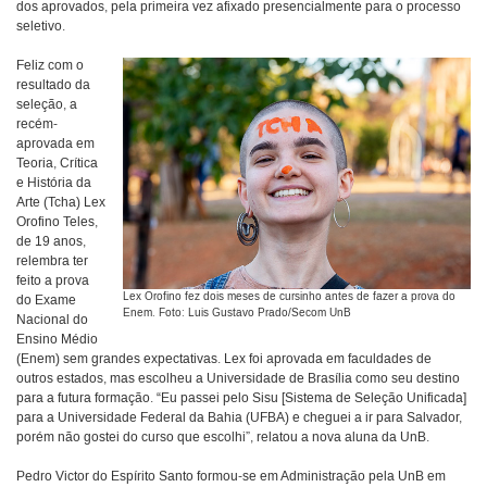
dos aprovados, pela primeira vez afixado presencialmente para o processo
seletivo.
Feliz com o
resultado da
seleção, a
recém-
aprovada em
Teoria, Crítica
e História da
Arte (Tcha) Lex
Orofino Teles,
de 19 anos,
relembra ter
feito a prova
Lex Orofino fez dois meses de cursinho antes de fazer a prova do
do Exame
Enem. Foto: Luis Gustavo Prado/Secom UnB
Nacional do
Ensino Médio
(Enem) sem grandes expectativas. Lex foi aprovada em faculdades de
outros estados, mas escolheu a Universidade de Brasília como seu destino
para a futura formação. “Eu passei pelo Sisu [Sistema de Seleção Unificada]
para a Universidade Federal da Bahia (UFBA) e cheguei a ir para Salvador,
porém não gostei do curso que escolhi”, relatou a nova aluna da UnB.
Pedro Victor do Espírito Santo formou-se em Administração pela UnB em