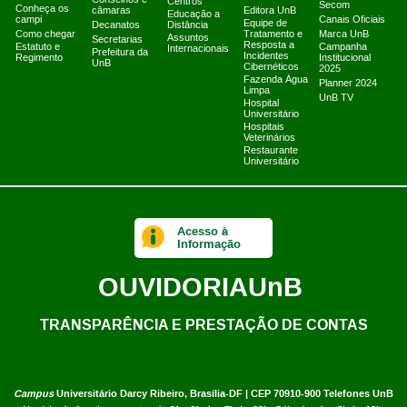
Conselhos e
Centros
Secom
Conheça os
câmaras
Editora UnB
Educação a
campi
Canais Oficiais
Equipe de
Decanatos
Distância
Como chegar
Tratamento e
Marca UnB
Assuntos
Secretarias
Resposta a
Estatuto e
Campanha
Internacionais
Prefeitura da
Incidentes
Regimento
Institucional
UnB
Cibernéticos
2025
Fazenda Água
Planner 2024
Limpa
UnB TV
Hospital
Universitário
Hospitais
Veterinários
Restaurante
Universitário
Acesso à
Informação
OUVIDORIA
UnB
TRANSPARÊNCIA E PRESTAÇÃO DE CONTAS
Campus
Universitário Darcy Ribeiro,
Brasília-DF | CEP 70910-900
Telefones UnB