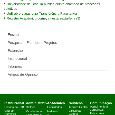
Universidade de Brasília publica quinta chamada de processos
seletivos
UnB abre vagas para Transferência Facultativa
Registro Acadêmico começa nesta sexta-feira (3)
Ensino
Pesquisas, Estudos e Projetos
Extensão
Institucional
Informes
Artigos de Opinião
Institucional
Administrativo
Acadêmico
Serviços
Comunicação
Atendimento a
História da UnB
Reitoria
Faculdades
Arquivo Central
Jornalistas
UnB em
Biblioteca
Vice-Reitoria
Institutos
Fale com a
Números
Central