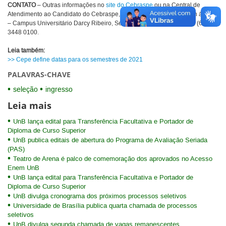
CONTATO
– Outras informações no
site do Cebraspe
ou na Central de
Atendimento ao Candidato do Cebraspe, de segunda a sexta, das 8h às 19h
– Campus Universitário Darcy Ribeiro, Sede do Cebraspe – telefone (61)
3448 0100.
Leia também:
>> Cepe define datas para os semestres de 2021
PALAVRAS-CHAVE
seleção
ingresso
Leia mais
UnB lança edital para Transferência Facultativa e Portador de
Diploma de Curso Superior
UnB publica editais de abertura do Programa de Avaliação Seriada
(PAS)
Teatro de Arena é palco de comemoração dos aprovados no Acesso
Enem UnB
UnB lança edital para Transferência Facultativa e Portador de
Diploma de Curso Superior
UnB divulga cronograma dos próximos processos seletivos
Universidade de Brasília publica quarta chamada de processos
seletivos
UnB divulga segunda chamada de vagas remanescentes