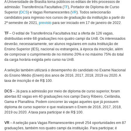
A Universidade de Brasília torna públicos os editais de três processos de
admissão: Transferência Facultativa (
TF
), Portador de Diploma de Curso
Superior (
DCS
) e Vagas Remanescentes (
VR
). Todos selecionarão
candidatos para ingresso nos cursos de graduação da instituição a partir do
2º semestre de 2021,
previsto
para ser iniciado em 17 de janeiro de 2022.
TF
– O edital de Transferência Facultativa traz a oferta de 126 vagas,
distribuídas entre 68 graduações nos quatro campi da UnB. Os interessados
deverão, necessariamente, ser alunos regulares em outra Instituição de
Ensino Superior (IES), nacional ou estrangeira, à época da inscrição, além
de comprovar o cumprimento de no mínimo 20% e no máximo 75% do total
da carga horária exigida pelo curso na UnB.
A seleção também utilizará o desempenho do candidato no Exame Nacional
do Ensino Médio (Enem) dos anos de 2016, 2017, 2018, 2019 ou 2020. A
taxa de inscrição é de R$ 100.
DCS
– Já para a admissão por meio de diploma de curso superior, foram
abertas 82 vagas em 40 graduações nos campi Darcy Ribeiro, Ceilândia,
Gama e Planaltina. Podem concorrer às vagas aqueles que já possuem
diploma de curso superior e que realizaram o Enem de 2016, 2017, 2018,
2019 ou 2020. A taxa para participar é de R$ 100.
VR
– A seleção para Vagas Remanescentes prevê 254 oportunidades em 87
graduações, também nos quatro campi da instituição. Para participar, é