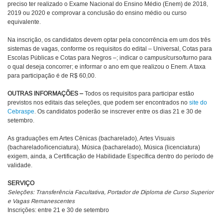
preciso ter realizado o Exame Nacional do Ensino Médio (Enem) de 2018,
2019 ou 2020 e comprovar a conclusão do ensino médio ou curso
equivalente.
Na inscrição, os candidatos devem optar pela concorrência em um dos três
sistemas de vagas, conforme os requisitos do edital – Universal, Cotas para
Escolas Públicas e Cotas para Negros –; indicar o campus/curso/turno para
o qual deseja concorrer; e informar o ano em que realizou o Enem. A taxa
para participação é de R$ 60,00.
OUTRAS INFORMAÇÕES –
Todos os requisitos para participar estão
previstos nos editais das seleções, que podem ser encontrados no
site do
Cebraspe
. Os candidatos poderão se inscrever entre os dias 21 e 30 de
setembro.
As graduações em Artes Cênicas (bacharelado), Artes Visuais
(bacharelado/licenciatura), Música (bacharelado), Música (licenciatura)
exigem, ainda, a Certificação de Habilidade Específica dentro do período de
validade.
SERVIÇO
Seleções: Transferência Facultativa, Portador de Diploma de Curso Superior
e Vagas Remanescentes
Inscrições: entre 21 e 30 de setembro