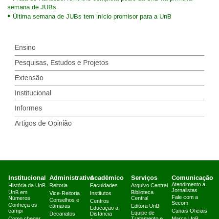
semana de JUBs
Última semana de JUBs tem início promisor para a UnB
Ensino
Pesquisas, Estudos e Projetos
Extensão
Institucional
Informes
Artigos de Opinião
Institucional
Administrativo
Acadêmico
Serviços
Comunicação
Atendimento a
História da UnB
Reitoria
Faculdades
Arquivo Central
Jornalistas
UnB em
Biblioteca
Vice-Reitoria
Institutos
Fale com a
Números
Central
Conselhos e
Centros
Secom
Conheça os
câmaras
Editora UnB
Educação a
campi
Canais Oficiais
Equipe de
Decanatos
Distância