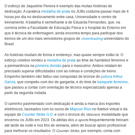
O esforço de Jaqueline Pereira é exemplo das muitas histórias de
dedicação. A carateca
medalha de prata
no JUBs costuma passar mais de 4
horas por dia no deslocamento entre casa, Universidade e centro de
treinamento. A batalha é semelhante à de Eduarda Fernandes, que, na
correria entre a Faculdade de Educação Física e o hospital do Entorno em
que é técnica de enfermagem, ainda encontra tempo para participar dos
treinos de um dos mais vencedores grupos de
cheerleading
universitário do
Brasil.
As histórias mudam de forma e endereço, mas quase sempre estão lá. O
esforço coletivo rendeu a
medalha de prata
ao time de handebol feminino e
a permanência na
primeira divisão
para o masculino. Ambos relatam ter
precisado superar dificuldades com as rotinas e condições de treino.
Empenho também não faltou nas conquistas de bronze do
judoca Arthur
Garcia
, que competiu com dor de garganta, e do time de
basquete feminino
,
que passou a contar com orientação de técnico especializado apenas a
partir da segunda rodada.
O caminho pavimentado com dedicação é ainda a marca dos esportes
eletrônicos, laureados com os ouros de
Maycon Rios
no futebol virtual e da
equipe de
Counter Strike G.O.
e com o bronze do
Valorant
, modalidade que
encerrou os JUBs em 2023. Os atletas dos
e-sports
frequentemente treinam
até tarde da noite e nos fins de semana, além de buscar apoio profissional
para melhorar os resultados. O
Counter Strike
, por exemplo, conta com