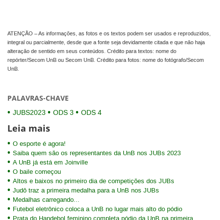
ATENÇÃO – As informações, as fotos e os textos podem ser usados e reproduzidos,
integral ou parcialmente, desde que a fonte seja devidamente citada e que não haja
alteração de sentido em seus conteúdos. Crédito para textos: nome do
repórter/Secom UnB ou Secom UnB. Crédito para fotos: nome do fotógrafo/Secom
UnB.
PALAVRAS-CHAVE
JUBS2023
ODS 3
ODS 4
Leia mais
O esporte é agora!
Saiba quem são os representantes da UnB nos JUBs 2023
A UnB já está em Joinville
O baile começou
Altos e baixos no primeiro dia de competições dos JUBs
Judô traz a primeira medalha para a UnB nos JUBs
Medalhas carregando...
Futebol eletrônico coloca a UnB no lugar mais alto do pódio
Prata do Handebol feminino completa pódio da UnB na primeira