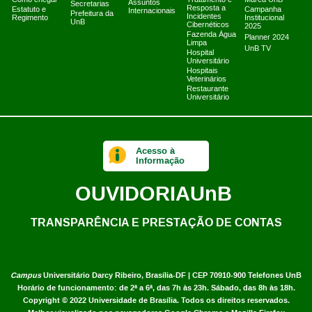
Como chegar
Tratamento e
Marca UnB
Assuntos
Secretarias
Resposta a
Estatuto e
Campanha
Internacionais
Prefeitura da
Incidentes
Regimento
Institucional
UnB
Cibernéticos
2025
Fazenda Água
Planner 2024
Limpa
UnB TV
Hospital
Universitário
Hospitais
Veterinários
Restaurante
Universitário
Acesso à
Informação
OUVIDORIA
UnB
TRANSPARÊNCIA E PRESTAÇÃO DE CONTAS
Campus
Universitário Darcy Ribeiro,
Brasília-DF | CEP 70910-900
Telefones UnB
Horário de funcionamento: de 2ª a 6ª, das 7h às 23h. Sábado, das 8h às 18h.
Copyright © 2022
Universidade de Brasília
.
Todos os direitos reservados.