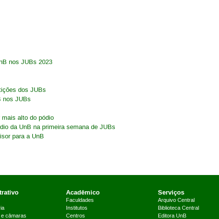
UnB nos JUBs 2023
etições dos JUBs
nB nos JUBs
 mais alto do pódio
ódio da UnB na primeira semana de JUBs
isor para a UnB
rativo
Acadêmico
Serviços
Faculdades
Arquivo Central
ia
Institutos
Biblioteca Central
 e câmaras
Centros
Editora UnB