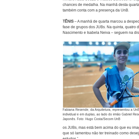
chances de medalha. Na manhã desta quarta
também conta com a presença da UnB.
TÊNIS
– A manhã de quarta marcou a despedi
fase de grupos dos JUBs. Na quinta, quatro do
Nascimento e Isabela Neiva – seguem na disp
Fabiana Resende, da Arquitetura, representou a UnB
individual e em duplas, ao lado do irmão Gabriel Re
Japonês. Foto: Hugo Costa/Secom UnB
os JUBs, mas está bem acima do que eu imagin
que só lamentou não ter treinado como deseja
estudos.”