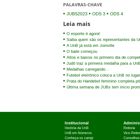
PALAVRAS-CHAVE
JUBS2023
ODS 3
ODS 4
Leia mais
O esporte é agora!
Saiba quem são os representantes da 
A UnB já está em Joinville
O baile começou
Altos e baixos no primeiro dia de comp
Judô traz a primeira medalha para a U
Medalhas carregando...
Futebol eletrônico coloca a UnB no lugar
Prata do Handebol feminino completa p
Última semana de JUBs tem início prom
Institucional
Administ
História da UnB
Reitoria
UnB em Números
Vice-Reitor
Conheça os campi
Conselhos