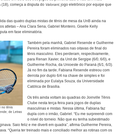
 (18), começa a disputa do
Valorant
, jogo eletrônico por equipe que
da das quatro duplas mistas de tênis de mesa da UnB ainda na
s atletas – Ana Clara Sena, Gabriel Monteiro, Giselle Kelly
uta em fase eliminatória.
Também pela manhã, Gabriel Resende e Guilherme
Pereira foram eliminados nas oitavas de final do
tênis masculino. Eles perderam, respectivamente,
para Renan Xavier, da Unit de Sergipe (6/0, 6/0), e
Guilherme Rocha, da Unioeste do Paraná (6/1, 6/3).
Já no fim da tarde, Fabiana Resende estreou com
derrota por duplo 6/4 na chave de simples e foi
eliminada por Eulalya Souza, da Universidade
Católica de Brasília.
Os três ainda voltam às quadras do Joinville Tênis
Clube nesta terça-feira para jogos de duplas
 no tênis
masculinas e mistas. Nessa última, Fabiana faz
sende, de Letras
dupla com o irmão, Gabriel. “Eu me surpreendi com
o nível do torneio. Não que eu tenha subestimado
ava. Saio feliz e me diverti em quadra”, afirma Guilherme Pereira,
va. “Queria ter treinado mais e conciliado melhor as rotinas com os