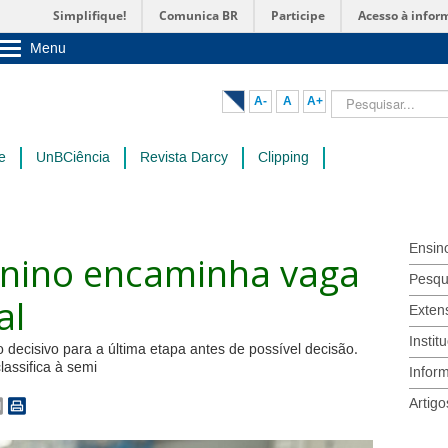
Simplifique!
Comunica BR
Participe
Acesso à infor
Menu
Sobre a UnB
Unidades acadêmicas
Pesquisar...
A-
A
A+
Estude na UnB
Graduação
Pós-Graduação
e
UnBCiência
Revista Darcy
Clipping
Administração
Servidor
Ensin
inino encaminha vaga
Pesqu
al
Exten
Instit
decisivo para a última etapa antes de possível decisão.
assifica à semi
Infor
Artigo