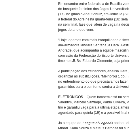
Em encontro entre federais, a de Brasília ve
do basquete feminino dos Jogos Universitários
(17), no ginásio Abel Schulz, em Joinville (S
a federal do Acre nesta quarta-feira (18) se
na semifinal, fase que, além de vaga na deci
jogos do ano que vem.
“Hoje jogamos com mais tranquilidade e tive
ala-armadora Iandara Santana, a Dara. A est
Andrade, que acompanha a equipe masculina 
comissão da Federação do Esporte Universitári
time nos JUBs, Eduardo Clemente, cuja prime
A participação dos treinadores, analisa Dara,
organizar as substituições. “Melhorou tudo.
no entendimento do que precisávamos fazer pa
garantidos para o confronto contra a Univers
ELETRÔNICOS
– Quem também está na semi
Valentim, Marcelo Santiago, Pablo Oliveira, 
tiro e garantiu vaga para a última etapa ant
agendado para quinta (19) e a possível final o
Já a equipe de
League of Legends
acabou el
Minari, Kauã Souza e Mateus Barbosa foi sup