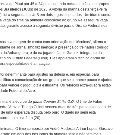
nceu a do Piauí por 45 a 24 pela segunda rodada da fase de grupos
 Brasileiros (JUBs) de 2023. A vitória da manhã desta terça-feira
C), foi a segunda da UnB em dois jogos disputados. Um triunfo contra
la a vaga do time na primeira colocação do grupo A e assegura vaga
são, garante acesso à segunda divisão para o Distrito Federal nos
mos a vantagem de contar com orientação dos técnicos”, afirma a
udante de Jornalismo faz menção à presença do treinador Rodrigo
da Anhanguera, e do ex-jogador Jamir Garcez, integrante da
o do Distrito Federal (Fesu). Eles apoiaram o técnico oficial do
ira especialidade é a natação.
 foi determinante para ajustes na defesa e, em especial, para
 Facilitou a comunicação de um grupo que se conhece pouco e ajudou
ra vencer o jogo”, diz a estudante. Os reforços extra-quadra estão
idade Federal do Acre.
final é a equipe do
game Counter Strike G.O.
. O time de Fábio
Pedro Venzi e Thiago Giffoni venceu duas de três partidas do jogo de
es de uma esperada disputa pelo ouro. O duelo na semi está
corre na sexta-feira (20).
iminada. O time composto por André Modesto, Arthur Lopes, Gustavo
erado em dois dos três jogos da primeira fase e não tem mais