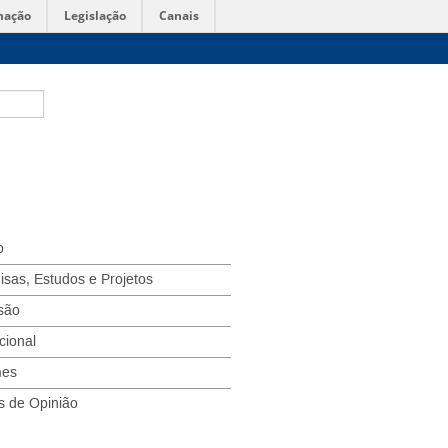
mação
Legislação
Canais
o
isas, Estudos e Projetos
são
ucional
mes
s de Opinião