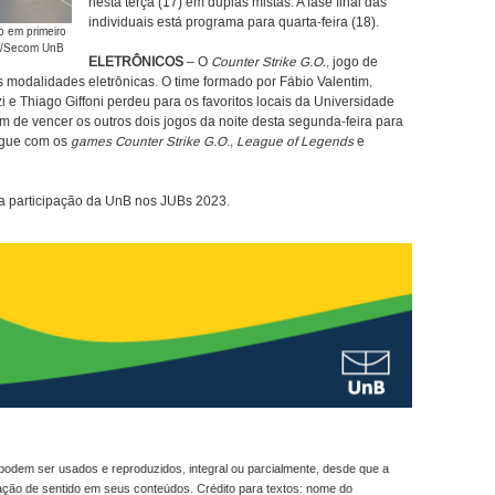
nesta terça (17) em duplas mistas. A fase final das
individuais está programa para quarta-feira (18).
o em primeiro
ta/Secom UnB
ELETRÔNICOS
– O
Counter Strike G.O.
, jogo de
s modalidades eletrônicas. O time formado por Fábio Valentim,
i e Thiago Giffoni perdeu para os favoritos locais da Universidade
m de vencer os outros dois jogos da noite desta segunda-feira para
segue com os
games Counter Strike G.O
.,
League of Legends
e
 a participação da UnB nos JUBs 2023.
odem ser usados e reproduzidos, integral ou parcialmente, desde que a
ração de sentido em seus conteúdos. Crédito para textos: nome do