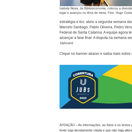
Isabela Neiva, da Biblioteconomia, colocou a diversã
lugar e avançou no tênis de mesa. Foto: Hugo Cos
estratégia e tiro, abriu a segunda semana da
Marcelo Santiago, Pablo Oliveira, Pedro Venz
Federal de Santa Catarina. A equipe agora te
alcançar a fase final. A disputa na semana 
Valorant
.
Clique no banner abaixo e saiba mais sobre
ATENÇÃO – As informações, as fotos e os textos p
fonte seja devidamente citada e que não haja alte