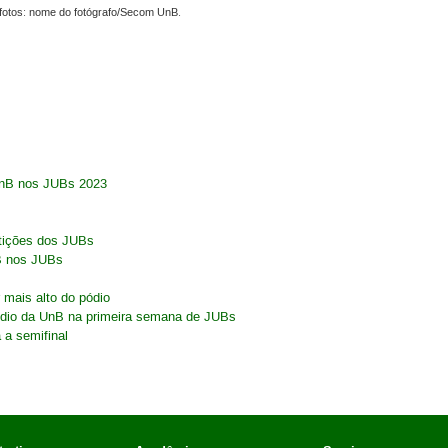
fotos: nome do fotógrafo/Secom UnB.
UnB nos JUBs 2023
etições dos JUBs
nB nos JUBs
 mais alto do pódio
ódio da UnB na primeira semana de JUBs
a semifinal