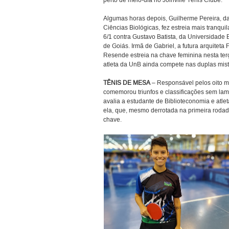
perto de meio-dia no Joinville Tênis Clube.
Algumas horas depois, Guilherme Pereira, d
Ciências Biológicas, fez estreia mais tranquil
6/1 contra Gustavo Batista, da Universidade 
de Goiás. Irmã de Gabriel, a futura arquiteta
Resende estreia na chave feminina nesta terç
atleta da UnB ainda compete nas duplas mist
TÊNIS DE MESA
– Responsável pelos oito me
comemorou triunfos e classificações sem lamen
avalia a estudante de Biblioteconomia e atlet
ela, que, mesmo derrotada na primeira roda
chave.