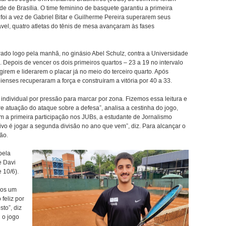
e de Brasília. O time feminino de basquete garantiu a primeira
 foi a vez de Gabriel Bitar e Guilherme Pereira superarem seus
ável, quatro atletas do tênis de mesa avançaram às fases
rado logo pela manhã, no ginásio Abel Schulz, contra a Universidade
. Depois de vencer os dois primeiros quartos – 23 a 19 no intervalo
agirem e liderarem o placar já no meio do terceiro quarto. Após
ienses recuperaram a força e construíram a vitória por 40 a 33.
dividual por pressão para marcar por zona. Fizemos essa leitura e
 atuação do ataque sobre a defesa”, analisa a cestinha do jogo,
 a primeira participação nos JUBs, a estudante de Jornalismo
etivo é jogar a segunda divisão no ano que vem”, diz. Para alcançar o
ão.
pela
e Davi
e 10/6).
nos um
feliz por
to”, diz
 o jogo