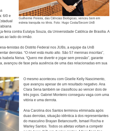
as
a: 6/0 e
Guilherme Pereira, das Ciências Biológicas, venceu bem em
Estadual
estreia tranquila no tênis. Foto: Hugo Costa/Secom UnB
 Fabiana
a-feira contra Eulalya Souza, da Universidade Católica de Brasília. A
as ao lado do irmão.
sa-tenistas do Distrito Federal nos JUBs, a equipe da UnB
tar derrotas. “O nível está muito alto. São 57 meninas inscritas”,
a Isabela Neiva. “Quero me divertir e jogar sem pressão”, garante
da, avançou de fase pela ausência de uma das relacionadas em sua
O mesmo aconteceu com Giselle Kelly Nascimento,
que avançou apesar de um resultado negativo. Ana
Clara Sena também se classificou ao vencer dois de
três jogos. Gabriel Monteiro conseguiu vaga com uma
vitória e uma derrota.
Ana Carolina dos Santos terminou eliminada após
duas derrotas, situação idêntica à dos representantes
do masculino Brayan Betancourth, Ismael Rocha e
Warley Santos. Todos os atletas voltam a competir