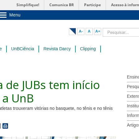
Simplifique!
Comunica BR
Participe
Acesso à infor
Menu
Sobre a UnB
Unidades acadêmicas
Pesquisar...
A-
A
A+
Estude na UnB
Graduação
Pós-Graduação
e
UnBCiência
Revista Darcy
Clipping
Administração
Servidor
Ensin
 de JUBs tem início
Pesqu
 a UnB
Exten
Instit
tletas trouxeram vitórias no basquete, no tênis e no tênis
Infor
Artigo