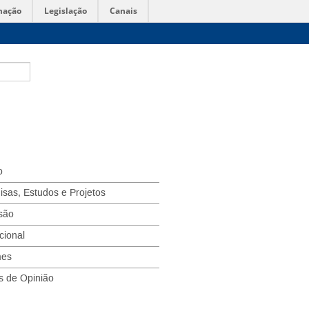
mação
Legislação
Canais
o
isas, Estudos e Projetos
são
ucional
mes
s de Opinião