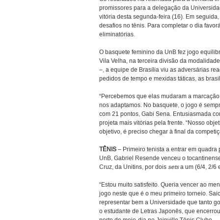
promissores para a delegação da Universidad
vitória desta segunda-feira (16). Em seguida,
desafios no tênis. Para completar o dia favor
eliminatórias.
O basquete feminino da UnB fez jogo equilib
Vila Velha, na terceira divisão da modalidade
–, a equipe de Brasília viu as adversárias re
pedidos de tempo e mexidas táticas, as brasil
“Percebemos que elas mudaram a marcação in
nos adaptamos. No basquete, o jogo é sempre
com 21 pontos, Gabi Sena. Entusiasmada com
projeta mais vitórias pela frente. “Nosso obj
objetivo, é preciso chegar à final da competiç
TÊNIS
– Primeiro tenista a entrar em quadra 
UnB, Gabriel Resende venceu o tocantinens
Cruz, da Unitins, por dois
sets
a um (6/4, 2/6 
“Estou muito satisfeito. Queria vencer ao me
jogo neste que é o meu primeiro torneio. Saio 
representar bem a Universidade que tanto gos
o estudante de Letras Japonês, que encerrou