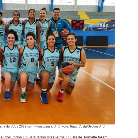
semana do JUBs 2023 com vitória para a UnB. Foto: Hugo Costa/Secom UnB
l dos Jogos Universitários Brasileiros (JUBs) de Joinville foram