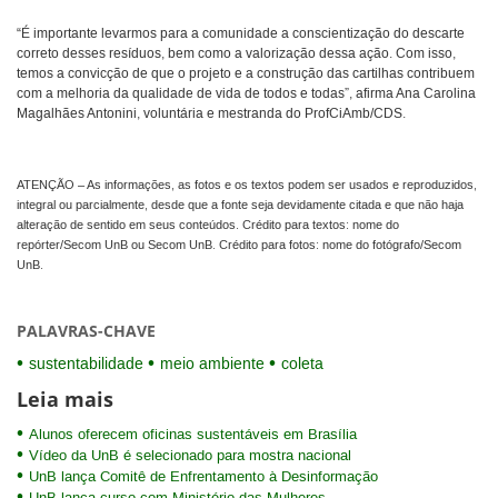
“É importante levarmos para a comunidade a conscientização do descarte
correto desses resíduos, bem como a valorização dessa ação. Com isso,
temos a convicção de que o projeto e a construção das cartilhas contribuem
com a melhoria da qualidade de vida de todos e todas”, afirma Ana Carolina
Magalhães Antonini, voluntária e mestranda do ProfCiAmb/CDS.
ATENÇÃO – As informações, as fotos e os textos podem ser usados e reproduzidos,
integral ou parcialmente, desde que a fonte seja devidamente citada e que não haja
alteração de sentido em seus conteúdos. Crédito para textos: nome do
repórter/Secom UnB ou Secom UnB. Crédito para fotos: nome do fotógrafo/Secom
UnB.
PALAVRAS-CHAVE
sustentabilidade
meio ambiente
coleta
Leia mais
Alunos oferecem oficinas sustentáveis em Brasília
Vídeo da UnB é selecionado para mostra nacional
UnB lança Comitê de Enfrentamento à Desinformação
UnB lança curso com Ministério das Mulheres