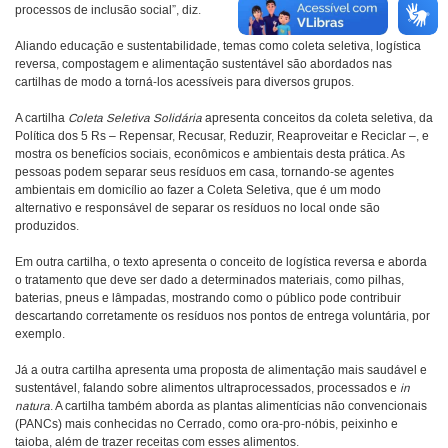
processos de inclusão social”, diz.
Aliando educação e sustentabilidade, temas como coleta seletiva, logística
reversa, compostagem e alimentação sustentável são abordados nas
cartilhas de modo a torná-los acessíveis para diversos grupos.
A cartilha
Coleta Seletiva Solidária
apresenta conceitos da coleta seletiva, da
Política dos 5 Rs – Repensar, Recusar, Reduzir, Reaproveitar e Reciclar –, e
mostra os benefícios sociais, econômicos e ambientais desta prática. As
pessoas podem separar seus resíduos em casa, tornando-se agentes
ambientais em domicílio ao fazer a Coleta Seletiva, que é um modo
alternativo e responsável de separar os resíduos no local onde são
produzidos.
Em outra cartilha, o texto apresenta o conceito de logística reversa e aborda
o tratamento que deve ser dado a determinados materiais, como pilhas,
baterias, pneus e lâmpadas, mostrando como o público pode contribuir
descartando corretamente os resíduos nos pontos de entrega voluntária, por
exemplo.
Já a outra cartilha apresenta uma proposta de alimentação mais saudável e
sustentável, falando sobre alimentos ultraprocessados, processados e
in
natura
. A cartilha também aborda as plantas alimentícias não convencionais
(PANCs) mais conhecidas no Cerrado, como ora-pro-nóbis, peixinho e
taioba, além de trazer receitas com esses alimentos.