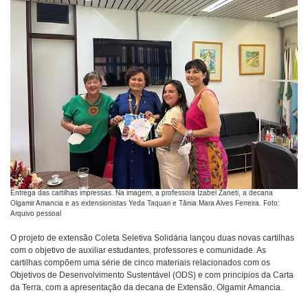
Entrega das cartilhas impressas. Na imagem, a professora Izabel Zaneti, a decana
Olgamir Amancia e as extensionistas Yeda Taquari e Tânia Mara Alves Ferreira. Foto:
Arquivo pessoal
O projeto de extensão Coleta Seletiva Solidária lançou duas novas cartilhas
com o objetivo de auxiliar estudantes, professores e comunidade. As
cartilhas compõem uma série de cinco materiais relacionados com os
Objetivos de Desenvolvimento Sustentável (ODS) e com princípios da Carta
da Terra, com a apresentação da decana de Extensão, Olgamir Amancia.