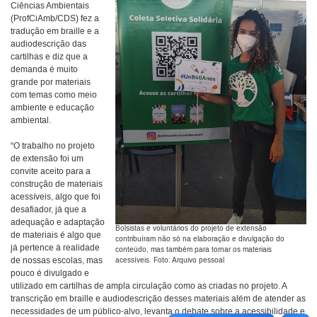
Ciências Ambientais
(ProfCiAmb/CDS) fez a
tradução em braille e a
audiodescrição das
cartilhas e diz que a
demanda é muito
grande por materiais
com temas como meio
ambiente e educação
ambiental.
“O trabalho no projeto
de extensão foi um
convite aceito para a
construção de materiais
acessíveis, algo que foi
desafiador, já que a
adequação e adaptação
Bolsistas e voluntários do projeto de extensão
de materiais é algo que
contribuíram não só na elaboração e divulgação do
já pertence à realidade
conteúdo, mas também para tornar os materiais
de nossas escolas, mas
acessíveis. Foto: Arquivo pessoal
pouco é divulgado e
utilizado em cartilhas de ampla circulação como as criadas no projeto. A
transcrição em braille e audiodescrição desses materiais além de atender as
necessidades de um público-alvo, levanta o debate sobre a acessibilidade e