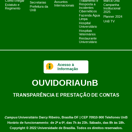
Como chegar
Tratamento e
Marca UnB
Assuntos
Secretarias
Resposta a
Estatuto e
Campanha
Internacionais
Prefeitura da
Incidentes
Regimento
Institucional
UnB
Cibernéticos
2025
Fazenda Água
Planner 2024
Limpa
UnB TV
Hospital
Universitário
Hospitais
Veterinários
Restaurante
Universitário
Acesso à
Informação
OUVIDORIA
UnB
TRANSPARÊNCIA E PRESTAÇÃO DE CONTAS
Campus
Universitário Darcy Ribeiro,
Brasília-DF | CEP 70910-900
Telefones UnB
Horário de funcionamento: de 2ª a 6ª, das 7h às 23h. Sábado, das 8h às 18h.
Copyright © 2022
Universidade de Brasília
.
Todos os direitos reservados.