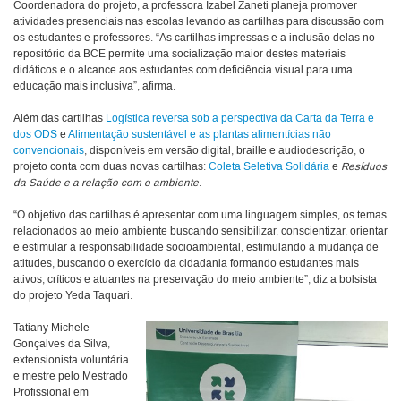
Coordenadora do projeto, a professora Izabel Zaneti planeja promover
atividades presenciais nas escolas levando as cartilhas para discussão com
os estudantes e professores. “As cartilhas impressas e a inclusão delas no
repositório da BCE permite uma socialização maior destes materiais
didáticos e o alcance aos estudantes com deficiência visual para uma
educação mais inclusiva”, afirma.
Além das cartilhas
Logística reversa sob a perspectiva da Carta da Terra e
dos ODS
e
Alimentação sustentável e as plantas alimentícias não
convencionais
, disponíveis em versão digital, braille e audiodescrição, o
projeto conta com duas novas cartilhas:
Coleta Seletiva Solidária
e
Resíduos
da Saúde e a relação com o ambiente
.
“O objetivo das cartilhas é apresentar com uma linguagem simples, os temas
relacionados ao meio ambiente buscando sensibilizar, conscientizar, orientar
e estimular a responsabilidade socioambiental, estimulando a mudança de
atitudes, buscando o exercício da cidadania formando estudantes mais
ativos, críticos e atuantes na preservação do meio ambiente”, diz a bolsista
do projeto Yeda Taquari.
Tatiany Michele
Gonçalves da Silva,
extensionista voluntária
e mestre pelo Mestrado
Profissional em