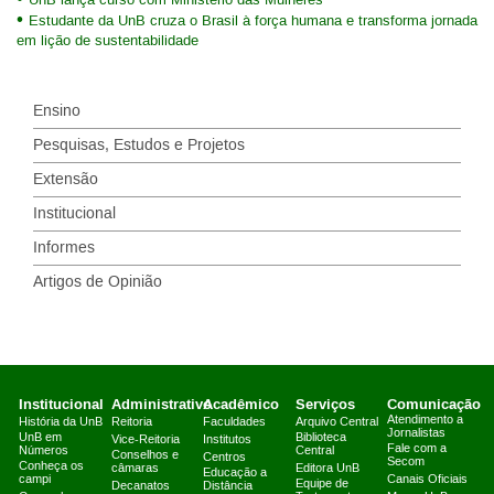
Estudante da UnB cruza o Brasil à força humana e transforma jornada
em lição de sustentabilidade
Ensino
Pesquisas, Estudos e Projetos
Extensão
Institucional
Informes
Artigos de Opinião
Institucional
Administrativo
Acadêmico
Serviços
Comunicação
Atendimento a
História da UnB
Reitoria
Faculdades
Arquivo Central
Jornalistas
UnB em
Biblioteca
Vice-Reitoria
Institutos
Fale com a
Números
Central
Conselhos e
Centros
Secom
Conheça os
câmaras
Editora UnB
Educação a
campi
Canais Oficiais
Equipe de
Decanatos
Distância