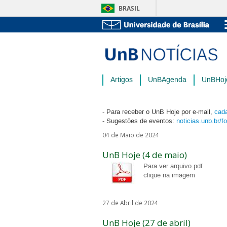
BRASIL
Artigos
UnBAgenda
UnBHoj
- Para receber o UnB Hoje por e-mail,
cada
- Sugestões de eventos:
noticias.unb.br/f
04 de Maio de 2024
UnB Hoje (4 de maio)
Para ver arquivo.pdf
clique na imagem
27 de Abril de 2024
UnB Hoje (27 de abril)