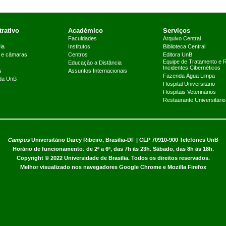
rativo
Acadêmico
Serviços
Faculdades
Arquivo Central
ia
Institutos
Biblioteca Central
 e câmaras
Centros
Editora UnB
Equipe de Tratamento e 
Educação a Distância
Incidentes Cibernéticos
s
Assuntos Internacionais
Fazenda Água Limpa
 da UnB
Hospital Universitário
Hospitais Veterinários
Restaurante Universitário
Campus
Universitário Darcy Ribeiro,
Brasília-DF | CEP 70910-900
Telefones UnB
Horário de funcionamento: de 2ª a 6ª, das 7h às 23h. Sábado, das 8h às 18h.
Copyright © 2022
Universidade de Brasília
.
Todos os direitos reservados.
Melhor visualizado nos navegadores Google Chrome e Mozilla Firefox