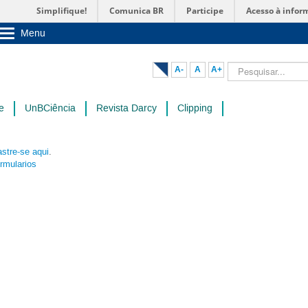
Simplifique!
Comunica BR
Participe
Acesso à infor
Menu
Sobre a UnB
Unidades acadêmicas
Pesquisar...
A-
A
A+
Estude na UnB
Graduação
Pós-Graduação
e
UnBCiência
Revista Darcy
Clipping
Administração
Servidor
stre-se aqui
.
ormularios