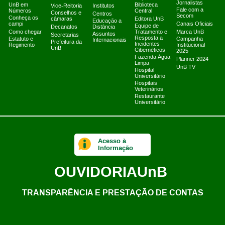
Jornalistas
UnB em
Biblioteca
Vice-Reitoria
Institutos
Fale com a
Números
Central
Conselhos e
Centros
Secom
Conheça os
câmaras
Editora UnB
Educação a
campi
Canais Oficiais
Equipe de
Decanatos
Distância
Como chegar
Tratamento e
Marca UnB
Assuntos
Secretarias
Resposta a
Estatuto e
Campanha
Internacionais
Prefeitura da
Incidentes
Regimento
Institucional
UnB
Cibernéticos
2025
Fazenda Água
Planner 2024
Limpa
UnB TV
Hospital
Universitário
Hospitais
Veterinários
Restaurante
Universitário
Acesso à
Informação
OUVIDORIA
UnB
TRANSPARÊNCIA E PRESTAÇÃO DE CONTAS