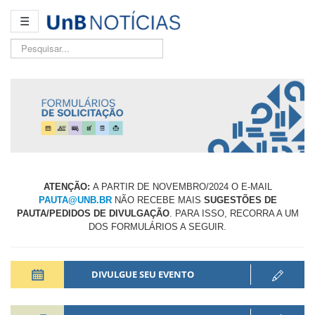
☰
Pesquisar...
ATENÇÃO:
A PARTIR DE NOVEMBRO/2024 O E-MAIL
PAUTA@UNB.BR
NÃO RECEBE MAIS
SUGESTÕES DE
PAUTA/PEDIDOS DE DIVULGAÇÃO
. PARA ISSO, RECORRA A UM
DOS FORMULÁRIOS A SEGUIR.
DIVULGUE
SEU EVENTO
A Secretaria de Comunicação (Secom) da UnB pode amplificar o