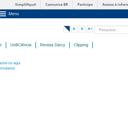
Simplifique!
Comunica BR
Participe
Acesso à infor
Menu
Sobre a UnB
Unidades acadêmicas
Pesquisar...
A-
A
A+
Estude na UnB
Graduação
Pós-Graduação
e
UnBCiência
Revista Darcy
Clipping
Administração
Servidor
stre-se aqui
.
ormularios