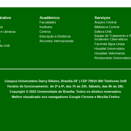
rativo
Acadêmico
Serviços
Faculdades
Arquivo Central
ia
Institutos
Biblioteca Central
 e câmaras
Centros
Editora UnB
Equipe de Tratamento e 
Educação a Distância
Incidentes Cibernéticos
s
Assuntos Internacionais
Fazenda Água Limpa
 da UnB
Hospital Universitário
Hospitais Veterinários
Restaurante Universitário
Campus
Universitário Darcy Ribeiro,
Brasília-DF | CEP 70910-900
Telefones UnB
Horário de funcionamento: de 2ª a 6ª, das 7h às 23h. Sábado, das 8h às 18h.
Copyright © 2022
Universidade de Brasília
.
Todos os direitos reservados.
Melhor visualizado nos navegadores Google Chrome e Mozilla Firefox