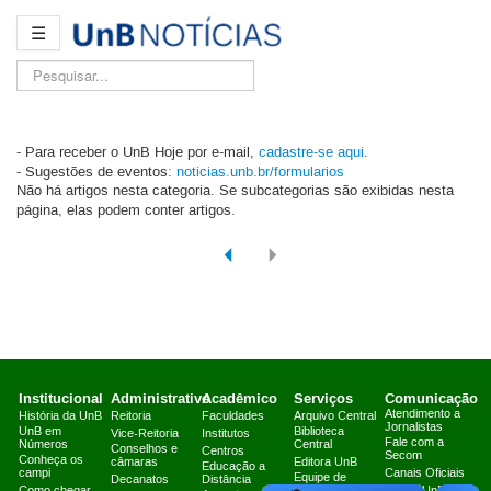
☰
Pesquisar...
- Para receber o UnB Hoje por e-mail,
cadastre-se aqui
.
- Sugestões de eventos:
noticias.unb.br/formularios
Não há artigos nesta categoria. Se subcategorias são exibidas nesta
página, elas podem conter artigos.
Institucional
Administrativo
Acadêmico
Serviços
Comunicação
Atendimento a
História da UnB
Reitoria
Faculdades
Arquivo Central
Jornalistas
UnB em
Biblioteca
Vice-Reitoria
Institutos
Fale com a
Números
Central
Conselhos e
Centros
Secom
Conheça os
câmaras
Editora UnB
Educação a
campi
Canais Oficiais
Equipe de
Decanatos
Distância