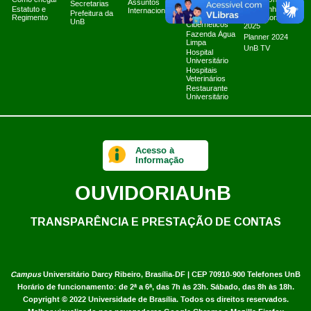
Como chegar
Tratamento e
Marca UnB
Assuntos
Secretarias
Resposta a
Estatuto e
Campanha
Internacionais
Prefeitura da
Incidentes
Regimento
Institucional
UnB
Cibernéticos
2025
Fazenda Água
Planner 2024
Limpa
UnB TV
Hospital
Universitário
Hospitais
Veterinários
Restaurante
Universitário
Acesso à
Informação
OUVIDORIA
UnB
TRANSPARÊNCIA E PRESTAÇÃO DE CONTAS
Campus
Universitário Darcy Ribeiro,
Brasília-DF | CEP 70910-900
Telefones UnB
Horário de funcionamento: de 2ª a 6ª, das 7h às 23h. Sábado, das 8h às 18h.
Copyright © 2022
Universidade de Brasília
.
Todos os direitos reservados.