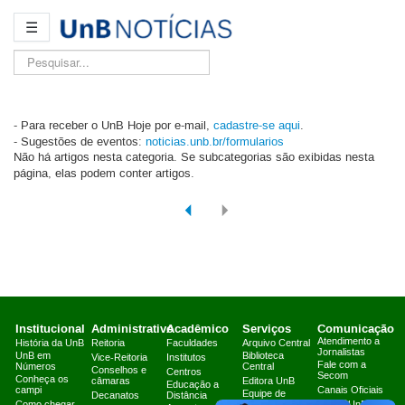
☰
Pesquisar...
- Para receber o UnB Hoje por e-mail,
cadastre-se aqui
.
- Sugestões de eventos:
noticias.unb.br/formularios
Não há artigos nesta categoria. Se subcategorias são exibidas nesta
página, elas podem conter artigos.
Institucional
Administrativo
Acadêmico
Serviços
Comunicação
Atendimento a
História da UnB
Reitoria
Faculdades
Arquivo Central
Jornalistas
UnB em
Biblioteca
Vice-Reitoria
Institutos
Fale com a
Números
Central
Conselhos e
Centros
Secom
Conheça os
câmaras
Editora UnB
Educação a
campi
Canais Oficiais
Equipe de
Decanatos
Distância