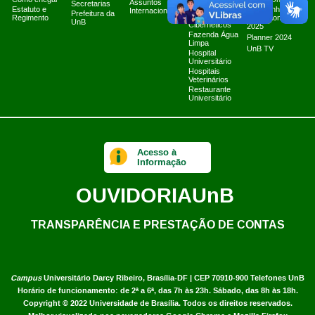
Como chegar
Tratamento e
Marca UnB
Assuntos
Secretarias
Resposta a
Estatuto e
Campanha
Internacionais
Prefeitura da
Incidentes
Regimento
Institucional
UnB
Cibernéticos
2025
Fazenda Água
Planner 2024
Limpa
UnB TV
Hospital
Universitário
Hospitais
Veterinários
Restaurante
Universitário
Acesso à
Informação
OUVIDORIA
UnB
TRANSPARÊNCIA E PRESTAÇÃO DE CONTAS
Campus
Universitário Darcy Ribeiro,
Brasília-DF | CEP 70910-900
Telefones UnB
Horário de funcionamento: de 2ª a 6ª, das 7h às 23h. Sábado, das 8h às 18h.
Copyright © 2022
Universidade de Brasília
.
Todos os direitos reservados.