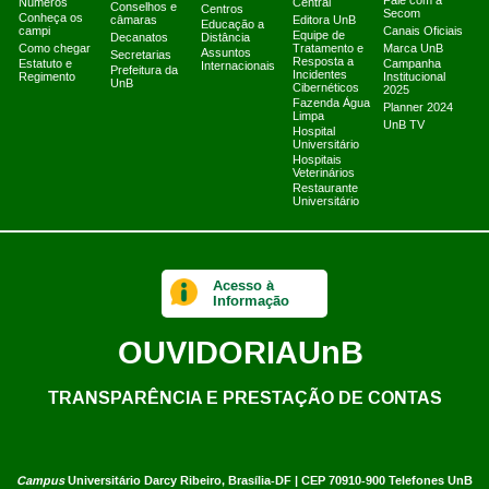
Fale com a
Números
Central
Conselhos e
Centros
Secom
Conheça os
câmaras
Editora UnB
Educação a
campi
Canais Oficiais
Equipe de
Decanatos
Distância
Como chegar
Tratamento e
Marca UnB
Assuntos
Secretarias
Resposta a
Estatuto e
Campanha
Internacionais
Prefeitura da
Incidentes
Regimento
Institucional
UnB
Cibernéticos
2025
Fazenda Água
Planner 2024
Limpa
UnB TV
Hospital
Universitário
Hospitais
Veterinários
Restaurante
Universitário
Acesso à
Informação
OUVIDORIA
UnB
TRANSPARÊNCIA E PRESTAÇÃO DE CONTAS
Campus
Universitário Darcy Ribeiro,
Brasília-DF | CEP 70910-900
Telefones UnB