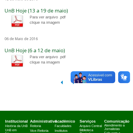
UnB Hoje (13 a 19 de maio)
Para ver arquivo .pdf
clique na imagem
06 de Maio de 2016
UnB Hoje (6 a 12 de maio)
Para ver arquivo .pdf
clique na imagem
Institucional
Administrativo
Acadêmico
Serviços
Comunicação
Atendimento a
História da UnB
Reitoria
Faculdades
Arquivo Central
Jornalistas
UnB em
Biblioteca
Vice-Reitoria
Institutos