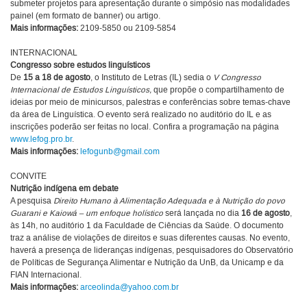
submeter projetos para apresentação durante o simpósio nas modalidades
painel (em formato de banner) ou artigo.
Mais informações:
2109-5850 ou 2109-5854
INTERNACIONAL
Congresso sobre estudos linguísticos
De
15 a 18 de agosto
, o Instituto de Letras (IL) sedia o
V Congresso
Internacional de Estudos Linguísticos,
que propõe o compartilhamento de
ideias por meio de minicursos, palestras e conferências sobre temas-chave
da área de Linguística. O evento será realizado no auditório do IL e as
inscrições poderão ser feitas no local. Confira a programação na página
www.lefog.pro.br
.
Mais informações:
lefogunb@gmail.com
CONVITE
Nutrição indígena em debate
A pesquisa
Direito Humano à Alimentação Adequada e à Nutrição do povo
Guarani e Kaiowá – um enfoque holístico
será lançada no dia
16 de agosto
,
às 14h, no auditório 1 da Faculdade de Ciências da Saúde. O documento
traz a análise de violações de direitos e suas diferentes causas. No evento,
haverá a presença de lideranças indígenas, pesquisadores do Observatório
de Políticas de Segurança Alimentar e Nutrição da UnB, da Unicamp e da
FIAN Internacional.
Mais informações:
arceolinda@yahoo.com.br