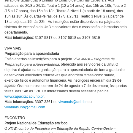
serão ofertadas quatro turmas no Edifício de Oficinas Especiais. Aos
sábados, de 20/8 a 26/11: Teatro 1 (12 a 14 anos), das 15h às 18h; Teatro 2
(15 a 17 anos), das 15h às 18h; Teatro 3 Nível 1 (a partir de 18 anos), das
15h às 18h. Às quartas-feiras, de 17/8 a 23/11: Teatro 3 Nível 2 (a partir de
18 anos), das 19h às 22h. As inscrições estão disponíveis na página do
sistema de extensão da UnB e os valores dos cursos serão informados pelo
departamento.
Mais informações:
3107-5817 ou 3107-5818 ou 3107-5819
VIVA MAIS
Preparação para a aposentadoria
Estão abertas as inscrições para o projeto
Viva Mais! – Programa de
Preparação para a Aposentadoria,
oferecido aos servidores da UnB. O
objetivo é ajudar na organização para a aposentadoria de forma gradual e
desenvolver atividades educativas que abordem temas como saúde,
exercício físico e autonomia financeira. As inscrições encerram dia
19 de
agosto
. Os encontros ocorrem de 24 de agosto a 7 de dezembro, às quartas-
feiras, das 14h às 17h. Os interessados devem acessar a página
www.capacitacao.unb.br
.
Mais informações:
3307-3361 ou
vivamais@unb.br
ou
vivamaisunb@gmail.com
ENCONTRO
Projeto Nacional de Educação em foco
O
XIII Encontro de Pesquisa em Educação da Região Centro-Oeste –