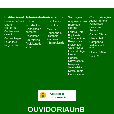
Institucional
Administrativo
Acadêmico
Serviços
Comunicação
Atendimento a
História da UnB
Reitoria
Faculdades
Arquivo Central
Jornalistas
UnB em
Biblioteca
Vice-Reitoria
Institutos
Fale com a
Números
Central
Conselhos e
Centros
Secom
Conheça os
câmaras
Editora UnB
Educação a
campi
Canais Oficiais
Equipe de
Decanatos
Distância
Como chegar
Tratamento e
Marca UnB
Assuntos
Secretarias
Resposta a
Estatuto e
Campanha
Internacionais
Prefeitura da
Incidentes
Regimento
Institucional
UnB
Cibernéticos
2025
Fazenda Água
Planner 2024
Limpa
UnB TV
Hospital
Universitário
Hospitais
Veterinários
Restaurante
Universitário
Acesso à
Informação
OUVIDORIA
UnB