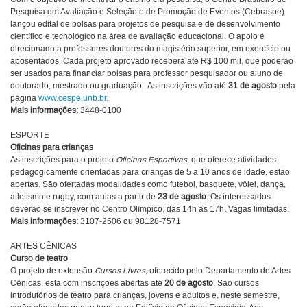
Pesquisa em Avaliação e Seleção e de Promoção de Eventos (Cebraspe)
lançou edital de bolsas para projetos de pesquisa e de desenvolvimento
científico e tecnológico na área de avaliação educacional. O apoio é
direcionado a professores doutores do magistério superior, em exercício ou
aposentados. Cada projeto aprovado receberá até R$ 100 mil, que poderão
ser usados para financiar bolsas para professor pesquisador ou aluno de
doutorado, mestrado ou graduação. As inscrições vão até
31 de agosto
pela
página
www.cespe.unb.br
.
Mais informações:
3448-0100
ESPORTE
Oficinas para crianças
As inscrições para o projeto
Oficinas Esportivas
, que oferece atividades
pedagogicamente orientadas para crianças de 5 a 10 anos de idade, estão
abertas. São ofertadas modalidades como futebol, basquete, vôlei, dança,
atletismo e rugby, com aulas a partir de
23 de agosto
. Os interessados
deverão se inscrever no Centro Olímpico, das 14h às 17h
.
Vagas limitadas.
Mais informações:
3107-2506 ou 98128-7571
ARTES CÊNICAS
Curso de teatro
O projeto de extensão
Cursos Livres
, oferecido pelo Departamento de Artes
Cênicas, está com inscrições abertas até
20 de agosto
. São cursos
introdutórios de teatro para crianças, jovens e adultos e, neste semestre,