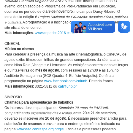
Reunião Científica Regional da ANPED
está com inscrições abertas. O
evento, organizado pelo Programa de Pós-Graduação em Educação,
ocorrerá no período de
6 a 9 de novembro
, no campus Darcy Ribeiro. O
tema desta edição é
Projeto Nacional de Educação: desafios éticos, políticos
e culturais
. A programação e a inscrição devem ser acessadas por meio do
site oficial do encontro.
Mais informações:
www.anpedco2016.com.br
CINECAL
Música no cinema
Para celebrar a presença da música na arte cinematográfica, o CineCAL de
agosto exibe filmes com trilhas de grandes compositores da sétima arte,
como Nino Rota, Vangelis e Herrmann. As exibições ocorrem todas as terças
e quintas-feiras do
mês de agosto
, com sessões às 12h30 e às 15h, no
Auditório Gonzaguinha (SCS Quadra 4, Edifício Anápolis). Confira a
programação na página
www.facebook.com/calunb
. Entrada franca.
Mais informações:
3321-5811 ou
cal@unb.br
SIMPÓSIO
Chamada para apresentação de trabalhos
Os interessados em participar do
Simpósio 20 anos do PAS/UnB:
compartilhando experiências das escolas
, entre
20 e 21 de setembro
,
deverão se inscrever até
20 de agosto
. É necessário preencher a ficha para
submissão de resumos e enviar para o endereço eletrônico indicado na
página
www.ead.cebraspe.org.br/gie
. Escolas e professores poderão