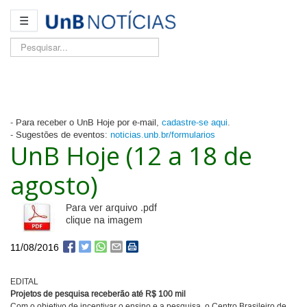
☰
Pesquisar...
- Para receber o UnB Hoje por e-mail,
cadastre-se aqui
.
- Sugestões de eventos:
noticias.unb.br/formularios
UnB Hoje (12 a 18 de
agosto)
Para ver arquivo .pdf
clique na imagem
11/08/2016
EDITAL
Projetos de pesquisa receberão até R$ 100 mil
Com o objetivo de incentivar o ensino e a pesquisa, o Centro Brasileiro de