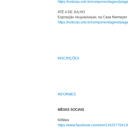
https://noticias.unb.br/component/agenda/a
ATÉ 4 DE JULHO
Exposição
Hospitalidade
, na Casa Niemeyer
https://noticias.unb.br/component/agenda/a
INSCRIÇÕES
INFORMES
MÍDIAS SOCIAIS
60Mais
https://www.facebook.com/reel/13425776413