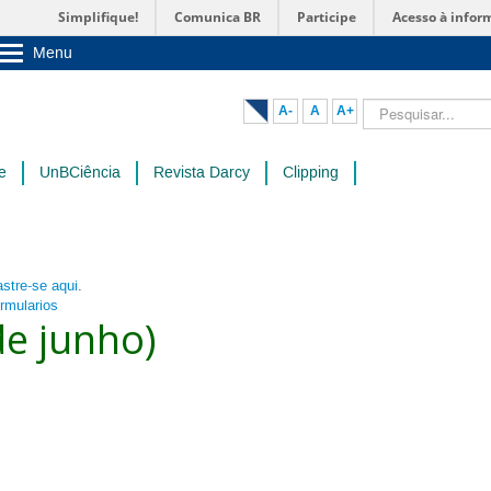
Simplifique!
Comunica BR
Participe
Acesso à infor
Menu
Sobre a UnB
Unidades acadêmicas
Pesquisar...
A-
A
A+
Estude na UnB
Graduação
Pós-Graduação
e
UnBCiência
Revista Darcy
Clipping
Administração
Servidor
stre-se aqui
.
ormularios
de junho)