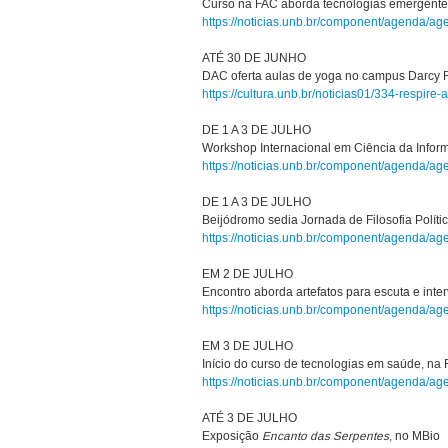
Curso na FAC aborda tecnologias emergente
https://noticias.unb.br/component/agenda/a
ATÉ 30 DE JUNHO
DAC oferta aulas de yoga no campus Darcy R
https://cultura.unb.br/noticias01/334-respi
DE 1 A 3 DE JULHO
Workshop Internacional em Ciência da Infor
https://noticias.unb.br/component/agenda/a
DE 1 A 3 DE JULHO
Beijódromo sedia Jornada de Filosofia Políti
https://noticias.unb.br/component/agenda/a
EM 2 DE JULHO
Encontro aborda artefatos para escuta e inte
https://noticias.unb.br/component/agenda/a
EM 3 DE JULHO
Início do curso de tecnologias em saúde, na 
https://noticias.unb.br/component/agenda/a
ATÉ 3 DE JULHO
Exposição
Encanto das Serpentes
, no MBio