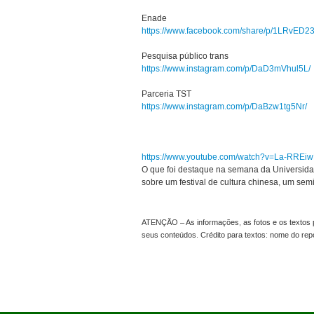
Enade
https://www.facebook.com/share/p/1LRvED2
Pesquisa público trans
https://www.instagram.com/p/DaD3mVhul5L/
Parceria TST
https://www.instagram.com/p/DaBzw1tg5Nr/
https://www.youtube.com/watch?v=La-RREi
O que foi destaque na semana da Universida
sobre um festival de cultura chinesa, um sem
ATENÇÃO – As informações, as fotos e os textos p
seus conteúdos. Crédito para textos: nome do re