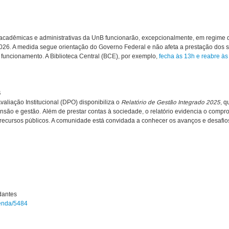
 acadêmicas e administrativas da UnB funcionarão, excepcionalmente, em regime 
026. A medida segue orientação do Governo Federal e não afeta a prestação dos s
funcionamento. A Biblioteca Central (BCE), por exemplo,
fecha às 13h e reabre às
B
liação Institucional (DPO) disponibiliza o
Relatório de Gestão Integrado 2025
, q
são e gestão. Além de prestar contas à sociedade, o relatório evidencia o compro
recursos públicos. A comunidade está convidada a conhecer os avanços e desafi
dantes
genda/5484