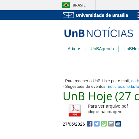
BRASIL
Artigos
UnBAgenda
UnBHoj
- Para receber o UnB Hoje por e-mail,
cada
- Sugestões de eventos:
noticias.unb.br/f
UnB Hoje (27 
Para ver arquivo.pdf
clique na imagem
27/06/2026