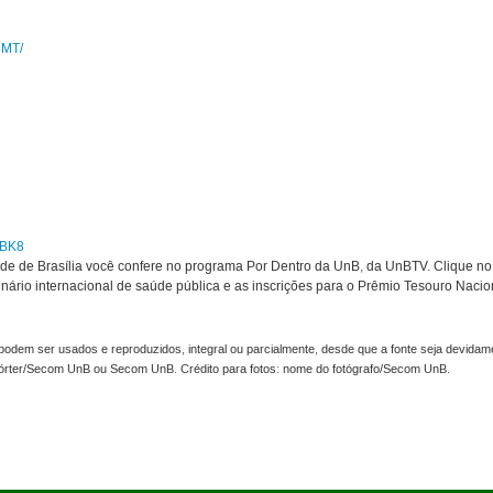
3MT/
wBK8
de de Brasília você confere no programa Por Dentro da UnB, da UnBTV. Clique n
inário internacional de saúde pública e as inscrições para o Prêmio Tesouro Nacio
odem ser usados e reproduzidos, integral ou parcialmente, desde que a fonte seja devidame
pórter/Secom UnB ou Secom UnB. Crédito para fotos: nome do fotógrafo/Secom UnB.