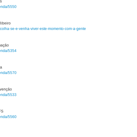
s
genda/5550
ibeiro
re-acolha-se-e-venha-viver-este-momento-com-a-gente
mação
genda/5354
ca
genda/5570
rvenção
genda/5533
FS
genda/5560