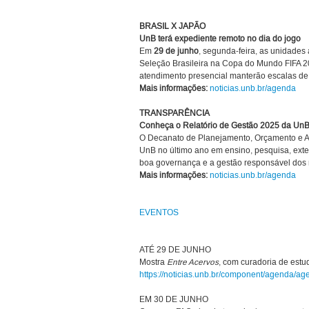
BRASIL X JAPÃO
UnB terá expediente remoto no dia do jogo
Em
29 de junho
, segunda-feira, as unidades
Seleção Brasileira na Copa do Mundo FIFA 2
atendimento presencial manterão escalas de 
Mais informações:
noticias.unb.br/agenda
TRANSPARÊNCIA
Conheça o Relatório de Gestão 2025 da Un
O Decanato de Planejamento, Orçamento e Ava
UnB no último ano em ensino, pesquisa, exten
boa governança e a gestão responsável dos 
Mais informações:
noticias.unb.br/agenda
EVENTOS
ATÉ 29 DE JUNHO
Mostra
Entre Acervos
, com curadoria de estu
https://noticias.unb.br/component/agenda/a
EM 30 DE JUNHO