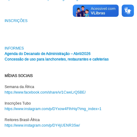
INSCRIÇÕES
INFORMES
Agenda do Decanato de Administração – Abril/2026
Concessão de uso para lanchonetes, restaurantes e cafeterias
MÍDIAS SOCIAIS
Semana da África
https://www.facebook.com/share/v/1CweLrQSBE/
Inscrições Tubo
https://www.instagram.com/p/DYxow4FlhHq/?img_index=1
Reitores Brasil-África
https://www.instagram.com/p/DY4jUENR3Sw/