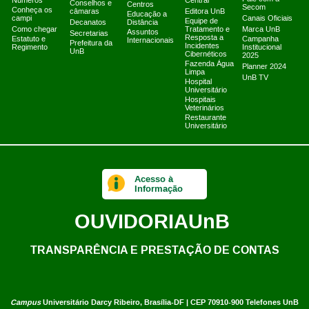
Números
Central
Conselhos e
Centros
Secom
Conheça os
câmaras
Editora UnB
Educação a
campi
Canais Oficiais
Equipe de
Decanatos
Distância
Como chegar
Tratamento e
Marca UnB
Assuntos
Secretarias
Resposta a
Estatuto e
Campanha
Internacionais
Prefeitura da
Incidentes
Regimento
Institucional
UnB
Cibernéticos
2025
Fazenda Água
Planner 2024
Limpa
UnB TV
Hospital
Universitário
Hospitais
Veterinários
Restaurante
Universitário
Acesso à
Informação
OUVIDORIA
UnB
TRANSPARÊNCIA E PRESTAÇÃO DE CONTAS
Campus
Universitário Darcy Ribeiro,
Brasília-DF | CEP 70910-900
Telefones UnB