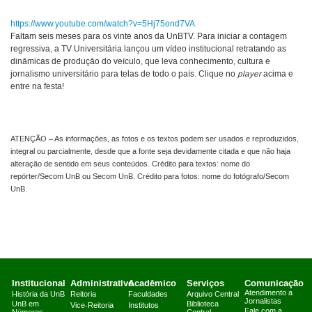
https://www.youtube.com/watch?v=5Hj75ond7VA
Faltam seis meses para os vinte anos da UnBTV. Para iniciar a contagem
regressiva, a TV Universitária lançou um vídeo institucional retratando as
dinâmicas de produção do veículo, que leva conhecimento, cultura e
jornalismo universitário para telas de todo o país. Clique no
player
acima e
entre na festa!
ATENÇÃO – As informações, as fotos e os textos podem ser usados e reproduzidos,
integral ou parcialmente, desde que a fonte seja devidamente citada e que não haja
alteração de sentido em seus conteúdos. Crédito para textos: nome do
repórter/Secom UnB ou Secom UnB. Crédito para fotos: nome do fotógrafo/Secom
UnB.
Institucional
Administrativo
Acadêmico
Serviços
Comunicação
Atendimento a
História da UnB
Reitoria
Faculdades
Arquivo Central
Jornalistas
UnB em
Biblioteca
Vice-Reitoria
Institutos
Fale com a