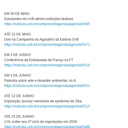
EM 30 DE MAIO
Estudantes da UnB abrem exibições teatrais
https://noticias.unb.br/component/agenda/agenda/5495
ATÉ 31 DE MAIO
Doe na Campanha do Agasalho da Editora UnB
https://noticias.unb.br/component/agenda/agenda/5471
EM 3 DE JUNHO
Conferência da Embaixada da França na FT
https://noticias.unb.br/component/agenda/agenda/5519
EM 3 DE JUNHO
Palestra sobre arte e desastre ambiental, no IL
https://noticias.unb.br/component/agenda/agenda/5531
ATÉ 12 DE JUNHO
Exposição
[ainda]
: memórias da epidemia de Zika
https://noticias.unb.br/component/agenda/agenda/5510
ATÉ 25 DE JUNHO
CAL exibe seu 2º ciclo de exposições em 2026
https://noticias.unb.br/component/agenda/agenda/5488