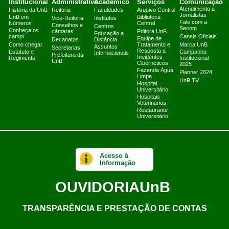
Institucional
Administrativo
Acadêmico
Serviços
Comunicação
Atendimento a
História da UnB
Reitoria
Faculdades
Arquivo Central
Jornalistas
UnB em
Biblioteca
Vice-Reitoria
Institutos
Fale com a
Números
Central
Conselhos e
Centros
Secom
Conheça os
câmaras
Editora UnB
Educação a
campi
Canais Oficiais
Equipe de
Decanatos
Distância
Como chegar
Tratamento e
Marca UnB
Assuntos
Secretarias
Resposta a
Estatuto e
Campanha
Internacionais
Prefeitura da
Incidentes
Regimento
Institucional
UnB
Cibernéticos
2025
Fazenda Água
Planner 2024
Limpa
UnB TV
Hospital
Universitário
Hospitais
Veterinários
Restaurante
Universitário
Acesso à
Informação
OUVIDORIA
UnB
TRANSPARÊNCIA E PRESTAÇÃO DE CONTAS