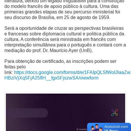
literatura, deixou um legado inigualável para a construção
do modelo francês de apoio público à cultura. Uma das
primeiras grandes etapas de seu percurso ministerial foi
seu discurso de Brasília, em 25 de agosto de 1959.
Será a oportunidade de cruzar as perspectivas brasileiras
e francesas sobre diplomacia cultural e politica pública da
cultura. A conferência será ministrada em francês com
interpretação simultânea para o português e contará com a
mediação do prof. Dr. Maurício Ayer (UnB).
Para obtenção de certificado, as inscrições podem ser
feitas pelo
link:
https://docs.google.com/forms/d/e/1FAIpQLSfWoIJlaaZw
HBziVjXq5FjA25flH__fgx5FjszwSA/viewform