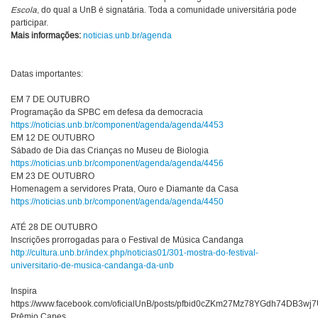
Escola
, do qual a UnB é signatária. Toda a comunidade universitária pode
participar.
Mais informações:
noticias.unb.br/agenda
Datas importantes:
EM 7 DE OUTUBRO
Programação da SPBC em defesa da democracia
https://noticias.unb.br/component/agenda/agenda/4453
EM 12 DE OUTUBRO
Sábado de Dia das Crianças no Museu de Biologia
https://noticias.unb.br/component/agenda/agenda/4456
EM 23 DE OUTUBRO
Homenagem a servidores Prata, Ouro e Diamante da Casa
https://noticias.unb.br/component/agenda/agenda/4450
ATÉ 28 DE OUTUBRO
Inscrições prorrogadas para o Festival de Música Candanga
http://cultura.unb.br/index.php/noticias01/301-mostra-do-festival-
universitario-de-musica-candanga-da-unb
Inspira
https://www.facebook.com/oficialUnB/posts/pfbid0cZKm27Mz78YGdh74DB
Prêmio Capes