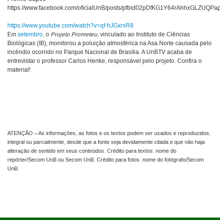
https://www.facebook.com/oficialUnB/posts/pfbid02pDfKG1Y64rAhhxG
https://www.youtube.com/watch?v=qf-hJGxrxR8
Em
setembro
, o
Projeto Prometeu
, vinculado ao Instituto de Ciências
Biológicas (IB), monitorou a poluição atmosférica na Asa Norte causada pelo
incêndio ocorrido no Parque Nacional de Brasília. A UnBTV acaba de
entrevistar o professor Carlos Henke, responsável pelo projeto. Confira o
material!
ATENÇÃO – As informações, as fotos e os textos podem ser usados e reproduzidos,
integral ou parcialmente, desde que a fonte seja devidamente citada e que não haja
alteração de sentido em seus conteúdos. Crédito para textos: nome do
repórter/Secom UnB ou Secom UnB. Crédito para fotos: nome do fotógrafo/Secom
UnB.