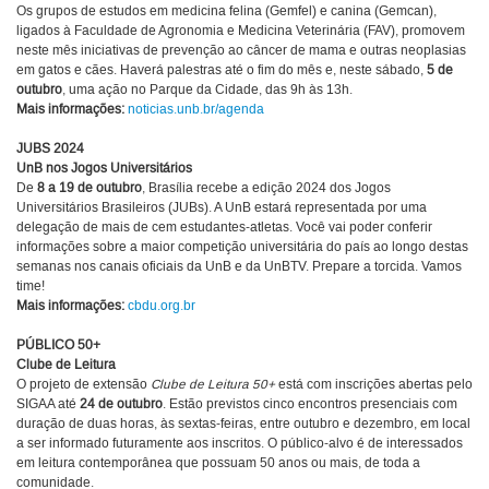
Os grupos de estudos em medicina felina (Gemfel) e canina (Gemcan),
ligados à Faculdade de Agronomia e Medicina Veterinária (FAV), promovem
neste mês iniciativas de prevenção ao câncer de mama e outras neoplasias
em gatos e cães. Haverá palestras até o fim do mês e, neste sábado,
5 de
outubro
, uma ação no Parque da Cidade, das 9h às 13h.
Mais informações:
noticias.unb.br/agenda
JUBS 2024
UnB nos Jogos Universitários
De
8 a 19 de outubro
, Brasília recebe a edição 2024 dos Jogos
Universitários Brasileiros (JUBs). A UnB estará representada por uma
delegação de mais de cem estudantes-atletas. Você vai poder conferir
informações sobre a maior competição universitária do país ao longo destas
semanas nos canais oficiais da UnB e da UnBTV. Prepare a torcida. Vamos
time!
Mais informações:
cbdu.org.br
PÚBLICO 50+
Clube de Leitura
O projeto de extensão
Clube de Leitura 50+
está com inscrições abertas pelo
SIGAA até
24 de outubro
. Estão previstos cinco encontros presenciais com
duração de duas horas, às sextas-feiras, entre outubro e dezembro, em local
a ser informado futuramente aos inscritos. O público-alvo é de interessados
em leitura contemporânea que possuam 50 anos ou mais, de toda a
comunidade.