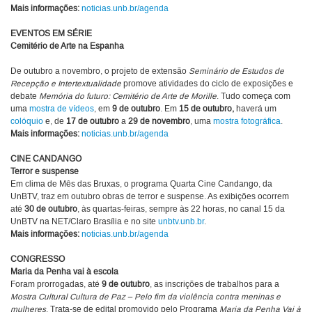
Mais informações:
noticias.unb.br/agenda
EVENTOS EM SÉRIE
Cemitério de Arte na Espanha
De outubro a novembro, o projeto de extensão
Seminário de Estudos de
Recepção e Intertextualidade
promove atividades do ciclo de exposições e
debate
Memória do futuro: Cemitério de Arte de Morille
. Tudo começa com
uma
mostra de vídeos
, em
9 de outubro
. Em
15 de outubro,
haverá um
colóquio
e, de
17 de outubro
a
29 de novembro
, uma
mostra fotográfica
.
Mais informações:
noticias.unb.br/agenda
CINE CANDANGO
Terror e suspense
Em clima de Mês das Bruxas, o programa Quarta Cine Candango, da
UnBTV, traz em outubro obras de terror e suspense. As exibições ocorrem
até
30 de outubro
, às quartas-feiras, sempre às 22 horas, no canal 15 da
UnBTV na NET/Claro Brasília e no site
unbtv.unb.br
.
Mais informações:
noticias.unb.br/agenda
CONGRESSO
Maria da Penha vai à escola
Foram prorrogadas, até
9 de outubro
, as inscrições de trabalhos para a
Mostra Cultural Cultura de Paz – Pelo fim da violência contra meninas e
mulheres
. Trata-se de edital promovido pelo Programa
Maria da Penha Vai à