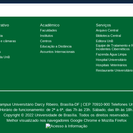
rativo
Acadêmico
Serviços
Faculdades
Arquivo Central
ia
Institutos
Biblioteca Central
 e câmaras
Centros
Editora UnB
Equipe de Tratamento e 
Educação a Distância
Incidentes Cibernéticos
s
Assuntos Internacionais
Fazenda Água Limpa
 da UnB
Hospital Universitário
Hospitais Veterinários
Restaurante Universitário
ampus
Universitário Darcy Ribeiro,
Brasília-DF | CEP 70910-900
Telefones U
Horário de funcionamento: de 2ª a 6ª, das 7h às 23h. Sábado, das 8h às 18h
Copyright © 2022
Universidade de Brasília
.
Todos os direitos reservados.
Melhor visualizado nos navegadores Google Chrome e Mozilla Firefox