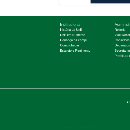
Institucional
Administ
História da UnB
Reitoria
UnB em Números
Vice-Reitor
Conheça os campi
Conselhos
Como chegar
Decanatos
Estatuto e Regimento
Secretaria
Prefeitura
C
Acesso à Informação