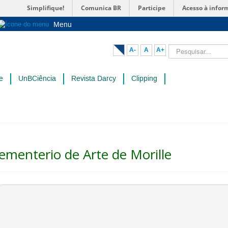
Simplifique!
Comunica BR
Participe
Acesso à infor
Menu
Sobre a UnB
Pesquisar...
A-
A
A+
Unidades acadêmicas
Estude na UnB
e
UnBCiência
Revista Darcy
Clipping
Graduação
Pós-Graduação
Administração
Servidor
ementerio de Arte de Morille