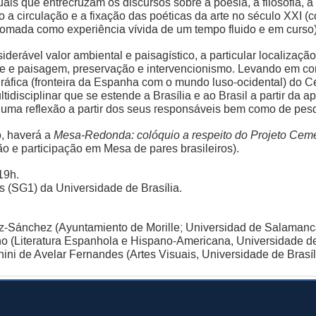
uais que entrecruzam os discursos sobre a poesia, a filosofia, a 
 a circulação e a fixação das poéticas da arte no século XXI (
 tomada como experiência vívida de um tempo fluido e em curso)
derável valor ambiental e paisagístico, a particular localização
rte e paisagem, preservação e intervencionismo. Levando em c
fica (fronteira da Espanha com o mundo luso-ocidental) do Cemi
ltidisciplinar que se estende a Brasília e ao Brasil a partir da
 uma reflexão a partir dos seus responsáveis bem como de pesq
, have
rá a
Mesa-Redonda: colóquio a respeito do Projeto Cemen
o e participação em Mesa de pares brasileiros).
 19h.
tes (SG1) da Universidade de Brasília.
z-Sánchez (Ayuntamiento de Morille; Universidad de Salamanc
ho (Literatura Espanhola e Hispano-Americana, Universidade de 
ini de Avelar Fernandes (Artes Visuais, Universidade de Brasíl