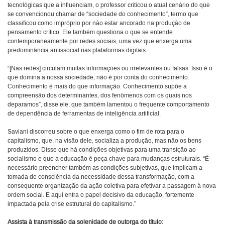
tecnológicas que a influenciam, o professor criticou o atual cenário do que
se convencionou chamar de “sociedade do conhecimento”, termo que
classificou como impróprio por não estar ancorado na produção de
pensamento crítico. Ele também questiona o que se entende
contemporaneamente por redes sociais, uma vez que enxerga uma
predominância antissocial nas plataformas digitais.
“[Nas redes] circulam muitas informações ou irrelevantes ou falsas. Isso é o
que domina a nossa sociedade, não é por conta do conhecimento.
Conhecimento é mais do que informação. Conhecimento supõe a
compreensão dos determinantes, dos fenômenos com os quais nos
deparamos”, disse ele, que também lamentou o frequente comportamento
de dependência de ferramentas de inteligência artificial.
Saviani discorreu sobre o que enxerga como o fim de rota para o
capitalismo, que, na visão dele, socializa a produção, mas não os bens
produzidos. Disse que há condições objetivas para uma transição ao
socialismo e que a educação é peça chave para mudanças estruturais. “É
necessário preencher também as condições subjetivas, que implicam a
tomada de consciência da necessidade dessa transformação, com a
consequente organização da ação coletiva para efetivar a passagem à nova
ordem social. E aqui entra o papel decisivo da educação, fortemente
impactada pela crise estrutural do capitalismo.”
Assista à transmissão da solenidade de outorga do título: