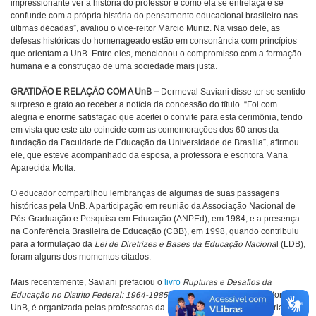
impressionante ver a história do professor e como ela se entrelaça e se
confunde com a própria história do pensamento educacional brasileiro nas
últimas décadas”, avaliou o vice-reitor Márcio Muniz. Na visão dele, as
defesas históricas do homenageado estão em consonância com princípios
que orientam a UnB. Entre eles, mencionou o compromisso com a formação
humana e a construção de uma sociedade mais justa.
GRATIDÃO E RELAÇÃO COM A UnB –
Dermeval Saviani disse ter se sentido
surpreso e grato ao receber a notícia da concessão do título. “Foi com
alegria e enorme satisfação que aceitei o convite para esta cerimônia, tendo
em vista que este ato coincide com as comemorações dos 60 anos da
fundação da Faculdade de Educação da Universidade de Brasília”, afirmou
ele, que esteve acompanhado da esposa, a professora e escritora Maria
Aparecida Motta.
O educador compartilhou lembranças de algumas de suas passagens
históricas pela UnB. A participação em reunião da Associação Nacional de
Pós-Graduação e Pesquisa em Educação (ANPEd), em 1984, e a presença
na Conferência Brasileira de Educação (CBB), em 1998, quando contribuiu
para a formulação da
Lei de Diretrizes e Bases da Educação Naciona
l (LDB),
foram alguns dos momentos citados.
Mais recentemente, Saviani prefaciou o
livro
Rupturas e Desafios da
Educação no Distrito Federal: 1964-1985
. A obra, publicada pela Editora
UnB, é organizada pelas professoras da FE Eva Waisros e Laura Maria