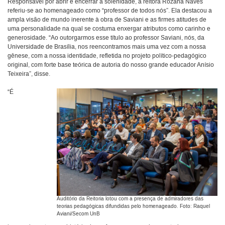
Responsável por abrir e encerrar a solenidade, a reitora Rozana Naves
referiu-se ao homenageado como “professor de todos nós”. Ela destacou a
ampla visão de mundo inerente à obra de Saviani e as firmes atitudes de
uma personalidade na qual se costuma enxergar atributos como carinho e
generosidade. “Ao outorgarmos esse título ao professor Saviani, nós, da
Universidade de Brasília, nos reencontramos mais uma vez com a nossa
gênese, com a nossa identidade, refletida no projeto político-pedagógico
original, com forte base teórica de autoria do nosso grande educador Anísio
Teixeira”, disse.
“É
Auditório da Reitoria lotou com a presença de admiradores das
teorias pedagógicas difundidas pelo homenageado. Foto: Raquel
Aviani/Secom UnB