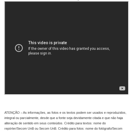
ATENÇÃO – As informações, as fotos e os textos podem ser usados e reproduzidos,
integral ou parcialmente, desde que a fonte seja devidamente citada e que não haja
alteração de sentido em seus conteúdos. Crédito para textos: nome do
repórter/Secom UnB ou Secom UnB. Crédito para fotos: nome do fotógrafo/Secom