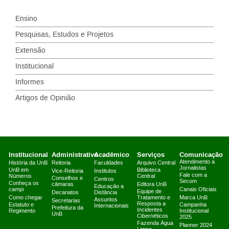
Ensino
Pesquisas, Estudos e Projetos
Extensão
Institucional
Informes
Artigos de Opinião
Institucional
Administrativo
Acadêmico
Serviços
Comunicação
Atendimento a
História da UnB
Reitoria
Faculdades
Arquivo Central
Jornalistas
UnB em
Biblioteca
Vice-Reitoria
Institutos
Fale com a
Números
Central
Conselhos e
Centros
Secom
Conheça os
câmaras
Editora UnB
Educação a
campi
Canais Oficiais
Equipe de
Decanatos
Distância
Como chegar
Tratamento e
Marca UnB
Assuntos
Secretarias
Resposta a
Estatuto e
Campanha
Internacionais
Prefeitura da
Incidentes
Regimento
Institucional
UnB
Cibernéticos
2025
Fazenda Água
Planner 2024