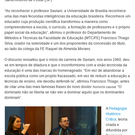
Santo Antônio de Posse (SP).
“Ao reconhecer o professor Saviani, a Universidade de Brasília reconhece
uma das mais fecundas inteligências da educação brasileira. Reconhece um
educador cuja produção científica transformou a maneira como
compreendemos a escola, o currículo, a formação de professores e o próprio
papel social da educação”, afirmou o professor do Departamento de
Métodos e Técnicas da Faculdade de Educação (MTC/FE) Francisco Thiago
Silva, orador na solenidade e um dos proponentes da concessão do título,
ao lado da colega da FE Raquel de Almeida Moraes.
O discurso ressaltou que o início da carreira de Saviani, nos anos 1960, deu-
se em tempos de ditadura e que o inconformismo com a visão tecnicista da
educação é uma das marcas do homenageado. “Em vez de abandonar a
escola pública como um projeto fracassado, em vez de reduzir a educação a
técnicas de ensino, ele decidiu defendê-la”, afirmou Francisco Thiago, antes
de citar uma das mais famosas frases do novo doutor
honoris causa
: “O
dominado não se liberta se não vier a dominar aquilo que os dominantes
dominam”.
A
Pedagogia
Histórico-
Crítica
, teoria
criada e
difundida por