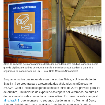
Além de câmeras de monitoramento distribuídas em diferentes prédios, corredores com
grande vigilância e botões de segurança são mecanismos que ajudam a garantir a
segurança da comunidade na UnB. Foto: Beto Monteiro/Secom UnB
Enquanto muitos desfrutam de suas merecidas férias, a Universidade de
Brasília já se prepara para a retomada das atividades acadêmicas no
2º/2024. Com o início do segundo semestre letivo de 2024, previsto para 14
de outubro, um universo de experiências espera por veteranos, calouros e
demais membros da comunidade universitária. É o caso da aula inaugural
#InspiraUnB
, que acontece no segundo dia de aulas, no Memorial Darcy
Ribeiro (Beijódromo), com os atletas Caio Bonfim e Ketleyn Quadros.