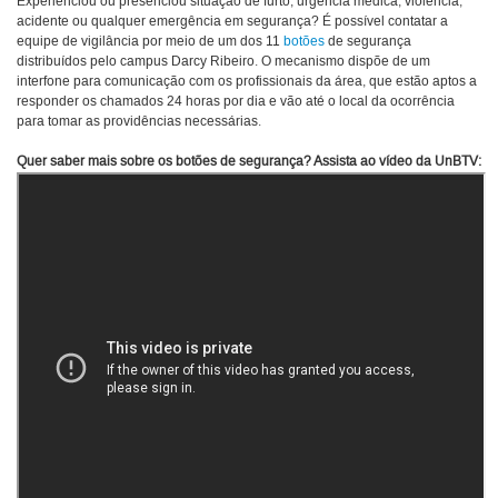
Experienciou ou presenciou situação de furto, urgência médica, violência,
acidente ou qualquer emergência em segurança? É possível contatar a
equipe de vigilância por meio de um dos 11
botões
de segurança
distribuídos pelo campus Darcy Ribeiro. O mecanismo dispõe de um
interfone para comunicação com os profissionais da área, que estão aptos a
responder os chamados 24 horas por dia e vão até o local da ocorrência
para tomar as providências necessárias.
Quer saber mais sobre os botões de segurança? Assista ao vídeo da UnBTV: