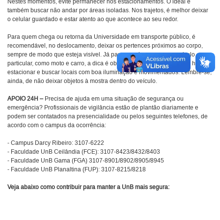
Nestes momentos, evite permanecer nos estacionamentos. O ideal é
também buscar não andar por áreas isoladas. Nos trajetos, é melhor deixar
o celular guardado e estar atento ao que acontece ao seu redor.
Para quem chega ou retorna da Universidade em transporte público, é
recomendável, no deslocamento, deixar os pertences próximos ao corpo,
sempre de modo que esteja visível. Já para aqueles que usam veículo
particular, como moto e carro, a dica é observar bem os arredores na hora de
estacionar e buscar locais com boa iluminação e movimentados. Lembre-se,
ainda, de não deixar objetos à mostra dentro do veículo.
APOIO 24H –
Precisa de ajuda em uma situação de segurança ou
emergência? Profissionais de vigilância estão de plantão diariamente e
podem ser contatados na presencialidade ou pelos seguintes telefones, de
acordo com o campus da ocorrência:
- Campus Darcy Ribeiro: 3107-6222
- Faculdade UnB Ceilândia (FCE): 3107-8423/8432/8403
- Faculdade UnB Gama (FGA) 3107-8901/8902/8905/8945
- Faculdade UnB Planaltina (FUP): 3107-8215/8218
Veja abaixo como contribuir para manter a UnB mais segura: