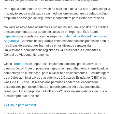
Para que a comunidade aproveite ao máximo o dia a dia nos quatro campi, a
instituição segue mobilizada com medidas que estimulam o cuidado mútuo,
ampliam a sensação de segurança e contribuem para evitar ocorrências.
Na volta às atividades acadêmicas, vigilantes seguem a postos nos prédios
e estacionamentos para apoio em casos de emergência. Eles foram
capacitados
e orientados a atuar segundo o
Manual de Procedimentos de
Segurança
. Câmeras de segurança estão espalhadas nos pontos de ônibus,
nas áreas de acesso aos banheiros e nos diversos espaços da
Universidade, com imagens registradas 24 horas por dia e enviadas à
Central de Videomonitoramento.
Cinco
corredores
de segurança, implementados nas principais vias do
campus Darcy Ribeiro, possuem trajetos com patrulhamento intensificado e
com reforço na iluminação, para auxiliar nos deslocamentos. Eles interligam
os prédios administrativos e acadêmicos à Casa do Estudante (CEU) e às
vias L2 e L3 Norte. Os mapas dos percursos podem ser encontrados
afixados nos pontos de ônibus e também podem ser baixados em alta
resolução. Está chegando na UnB agora? Salve na sua galeria e recorra a
eles sempre que precisar.
>> Clique para acessar