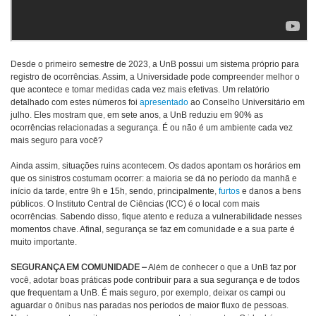
Desde o primeiro semestre de 2023, a UnB possui um sistema próprio para
registro de ocorrências. Assim, a Universidade pode compreender melhor o
que acontece e tomar medidas cada vez mais efetivas. Um relatório
detalhado com estes números foi
apresentado
ao Conselho Universitário em
julho. Eles mostram que, em sete anos, a UnB reduziu em 90% as
ocorrências relacionadas a segurança. É ou não é um ambiente cada vez
mais seguro para você?
Ainda assim, situações ruins acontecem. Os dados apontam os horários em
que os sinistros costumam ocorrer: a maioria se dá no período da manhã e
início da tarde, entre 9h e 15h, sendo, principalmente,
furtos
e danos a bens
públicos. O Instituto Central de Ciências (ICC) é o local com mais
ocorrências. Sabendo disso, fique atento e reduza a vulnerabilidade nesses
momentos chave. Afinal, segurança se faz em comunidade e a sua parte é
muito importante.
SEGURANÇA EM COMUNIDADE –
Além de conhecer o que a UnB faz por
você, adotar boas práticas pode contribuir para a sua segurança e de todos
que frequentam a UnB. É mais seguro, por exemplo, deixar os campi ou
aguardar o ônibus nas paradas nos períodos de maior fluxo de pessoas.