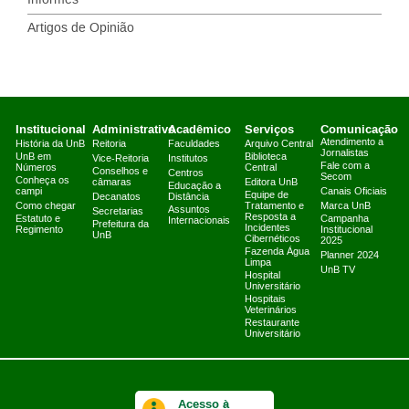
Informes
Artigos de Opinião
Institucional
Administrativo
Acadêmico
Serviços
Comunicação
Atendimento a
História da UnB
Reitoria
Faculdades
Arquivo Central
Jornalistas
UnB em
Biblioteca
Vice-Reitoria
Institutos
Fale com a
Números
Central
Conselhos e
Centros
Secom
Conheça os
câmaras
Editora UnB
Educação a
campi
Canais Oficiais
Equipe de
Decanatos
Distância
Como chegar
Tratamento e
Marca UnB
Assuntos
Secretarias
Resposta a
Estatuto e
Campanha
Internacionais
Prefeitura da
Incidentes
Regimento
Institucional
UnB
Cibernéticos
2025
Fazenda Água
Planner 2024
Limpa
UnB TV
Hospital
Universitário
Hospitais
Veterinários
Restaurante
Universitário
Acesso à