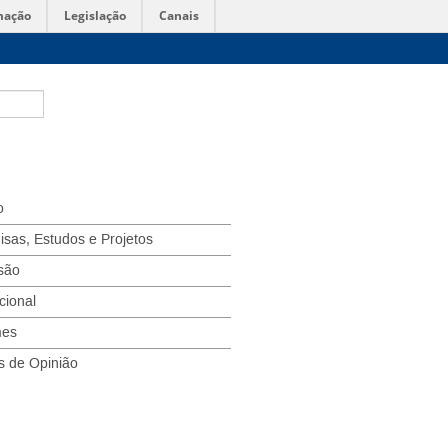
mação
Legislação
Canais
o
isas, Estudos e Projetos
são
ucional
mes
s de Opinião