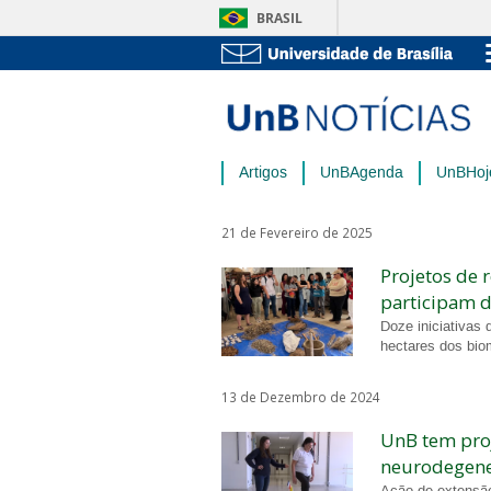
BRASIL
Artigos
UnBAgenda
UnBHoj
21 de Fevereiro de 2025
Projetos de 
participam 
Doze iniciativas 
hectares dos bi
13 de Dezembro de 2024
UnB tem proj
neurodegene
Ação de extensão