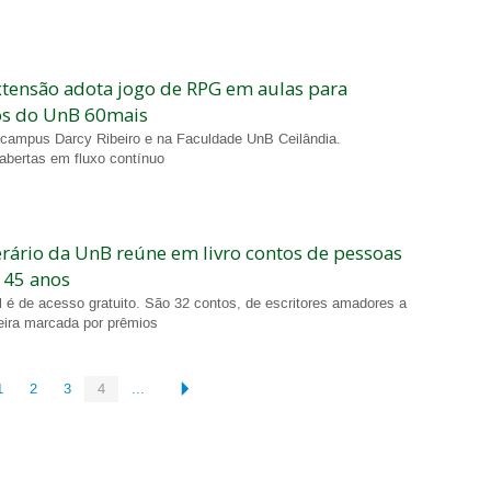
xtensão adota jogo de RPG em aulas para
os do UnB 60mais
 campus Darcy Ribeiro e na Faculdade UnB Ceilândia.
 abertas em fluxo contínuo
erário da UnB reúne em livro contos de pessoas
 45 anos
l é de acesso gratuito. São 32 contos, de escritores amadores a
eira marcada por prêmios
1
2
3
4
...