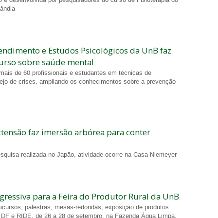
lândia
endimento e Estudos Psicológicos da UnB faz
urso sobre saúde mental
u mais de 60 profissionais e estudantes em técnicas de
jo de crises, ampliando os conhecimentos sobre a prevenção
xtensão faz imersão arbórea para conter
uisa realizada no Japão, atividade ocorre na Casa Niemeyer
ressiva para a Feira do Produtor Rural da UnB
icursos, palestras, mesas-redondas, exposição de produtos
 DF e RIDE, de 26 a 28 de setembro, na Fazenda Água Limpa.