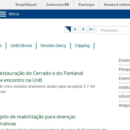
Simplifique!
Comunica BR
Participe
Acesso à infor
Menu
Sobre a UnB
Unidades acadêmicas
Pesquisar...
A-
A
A+
Estude na UnB
Graduação
Pós-Graduação
e
UnBCiência
Revista Darcy
Clipping
Administração
Servidor
Ensin
Pesqu
restauração do Cerrado e do Pantanal
Exten
de encontro na UnB
de cinco estados brasileiros atuam para recuperar 2,7 mil
Instit
omas
Infor
Artigo
eto de reabilitação para doenças
rativas
 é desenvolvida por pesquisadores do curso de Fisioterapia do