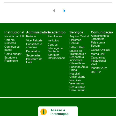
Institucional
Administrativo
Acadêmico
Serviços
Comunicação
Atendimento a
História da UnB
Reitoria
Faculdades
Arquivo Central
Jornalistas
UnB em
Biblioteca
Vice-Reitoria
Institutos
Fale com a
Números
Central
Conselhos e
Centros
Secom
Conheça os
câmaras
Editora UnB
Educação a
campi
Canais Oficiais
Equipe de
Decanatos
Distância
Como chegar
Tratamento e
Marca UnB
Assuntos
Secretarias
Resposta a
Estatuto e
Campanha
Internacionais
Prefeitura da
Incidentes
Regimento
Institucional
UnB
Cibernéticos
2025
Fazenda Água
Planner 2024
Limpa
UnB TV
Hospital
Universitário
Hospitais
Veterinários
Restaurante
Universitário
Acesso à
Informação