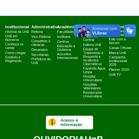
Institucional
Administrativo
Acadêmico
Serviços
Comunicação
Atendimento a
História da UnB
Reitoria
Faculdades
Arquivo Central
Jornalistas
UnB em
Biblioteca
Vice-Reitoria
Institutos
Fale com a
Números
Central
Conselhos e
Centros
Secom
Conheça os
câmaras
Editora UnB
Educação a
campi
Canais Oficiais
Equipe de
Decanatos
Distância
Como chegar
Tratamento e
Marca UnB
Assuntos
Secretarias
Resposta a
Estatuto e
Campanha
Internacionais
Prefeitura da
Incidentes
Regimento
Institucional
UnB
Cibernéticos
2025
Fazenda Água
Planner 2024
Limpa
UnB TV
Hospital
Universitário
Hospitais
Veterinários
Restaurante
Universitário
Acesso à
Informação