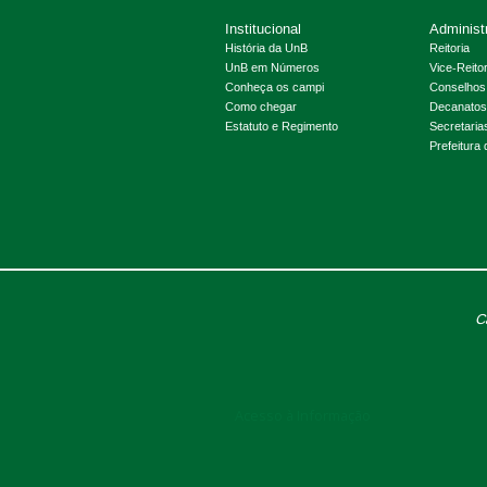
Institucional
Administ
História da UnB
Reitoria
UnB em Números
Vice-Reitor
Conheça os campi
Conselhos
Como chegar
Decanatos
Estatuto e Regimento
Secretaria
Prefeitura
C
Acesso à Informação