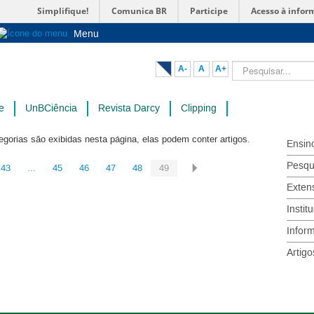
Simplifique!
Comunica BR
Participe
Acesso à infor
Menu
Sobre a UnB
Pesquisar...
A-
A
A+
Unidades acadêmicas
Estude na UnB
e
UnBCiência
Revista Darcy
Clipping
Graduação
Pós-Graduação
egorias são exibidas nesta página, elas podem conter artigos.
Ensin
Administração
Pesqu
43
...
45
46
47
48
49
Servidor
Exten
Instit
Infor
Artigo