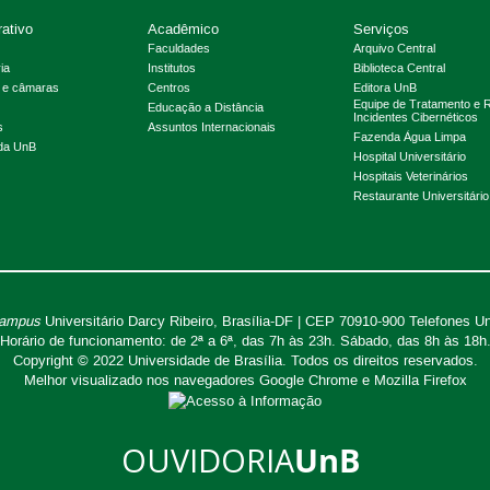
rativo
Acadêmico
Serviços
Faculdades
Arquivo Central
ia
Institutos
Biblioteca Central
 e câmaras
Centros
Editora UnB
Equipe de Tratamento e 
Educação a Distância
Incidentes Cibernéticos
s
Assuntos Internacionais
Fazenda Água Limpa
 da UnB
Hospital Universitário
Hospitais Veterinários
Restaurante Universitário
ampus
Universitário Darcy Ribeiro,
Brasília-DF | CEP 70910-900
Telefones U
Horário de funcionamento: de 2ª a 6ª, das 7h às 23h. Sábado, das 8h às 18h
Copyright © 2022
Universidade de Brasília
.
Todos os direitos reservados.
Melhor visualizado nos navegadores Google Chrome e Mozilla Firefox
OUVIDORIA
UnB