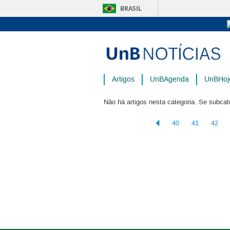
BRASIL
Artigos
UnBAgenda
UnBHoj
Não há artigos nesta categoria. Se subcat
40
41
42