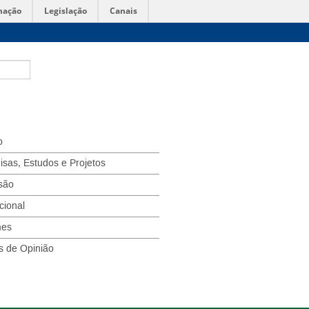
mação
Legislação
Canais
o
isas, Estudos e Projetos
são
ucional
mes
s de Opinião