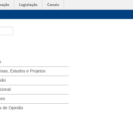
mação
Legislação
Canais
o
isas, Estudos e Projetos
são
ucional
mes
s de Opinião