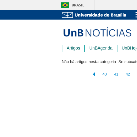
BRASIL
Artigos
UnBAgenda
UnBHoj
Não há artigos nesta categoria. Se subcat
40
41
42