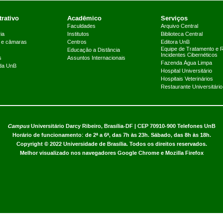
rativo
Acadêmico
Serviços
Faculdades
Arquivo Central
ia
Institutos
Biblioteca Central
 e câmaras
Centros
Editora UnB
Equipe de Tratamento e 
Educação a Distância
Incidentes Cibernéticos
s
Assuntos Internacionais
Fazenda Água Limpa
 da UnB
Hospital Universitário
Hospitais Veterinários
Restaurante Universitário
Campus
Universitário Darcy Ribeiro,
Brasília-DF | CEP 70910-900
Telefones UnB
Horário de funcionamento: de 2ª a 6ª, das 7h às 23h. Sábado, das 8h às 18h.
Copyright © 2022
Universidade de Brasília
.
Todos os direitos reservados.
Melhor visualizado nos navegadores Google Chrome e Mozilla Firefox