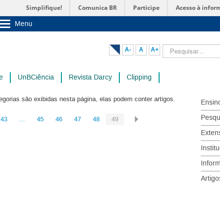
Simplifique!
Comunica BR
Participe
Acesso à infor
Menu
Sobre a UnB
Unidades acadêmicas
Pesquisar...
A-
A
A+
Estude na UnB
Graduação
Pós-Graduação
e
UnBCiência
Revista Darcy
Clipping
Administração
Servidor
egorias são exibidas nesta página, elas podem conter artigos.
Ensin
Pesqu
43
...
45
46
47
48
49
Exten
Instit
Infor
Artigo