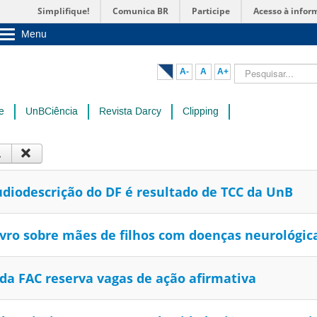
Simplifique!
Comunica BR
Participe
Acesso à infor
Menu
Sobre a UnB
Unidades acadêmicas
Pesquisar...
A-
A
A+
Estude na UnB
Graduação
Pós-Graduação
e
UnBCiência
Revista Darcy
Clipping
Administração
Servidor
diodescrição do DF é resultado de TCC da UnB
livro sobre mães de filhos com doenças neurológic
da FAC reserva vagas de ação afirmativa