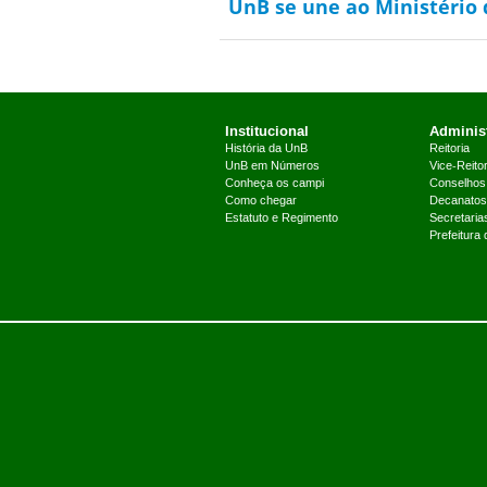
UnB se une ao Ministério 
Institucional
Administ
História da UnB
Reitoria
UnB em Números
Vice-Reitor
Conheça os campi
Conselhos
Como chegar
Decanatos
Estatuto e Regimento
Secretaria
Prefeitura