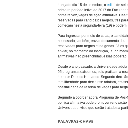
Lançado dia 15 de setembro, o
edital
de sele
primeiro período letivo de 2017 da Faculdad
primeira vez, vagas de ação afirmativa. Das 
reservadas para candidatos negros, três par
começam nesta segunda-feira (19) e podem se
Para ingressar por meio de cotas, o candidat
necessário, também, enviar documento de au
reservadas para negros e indígenas. Já os 
enviar, no momento da inscrição, laudo méd
afirmativas não preenchidas, essas poderão 
Desde o ano passado, a Universidade adota a
95 programas existentes, seis praticam a res
Letras e Direitos Humanos. Segundo decisã
tem liberdade para decidir se adotará, em seu
possibilidade de reserva de vagas para negr
Segundo a coordenadora Programa de Pós-
política afirmativa pode promover renovação
Universidade, visto que serão tratados a part
PALAVRAS-CHAVE