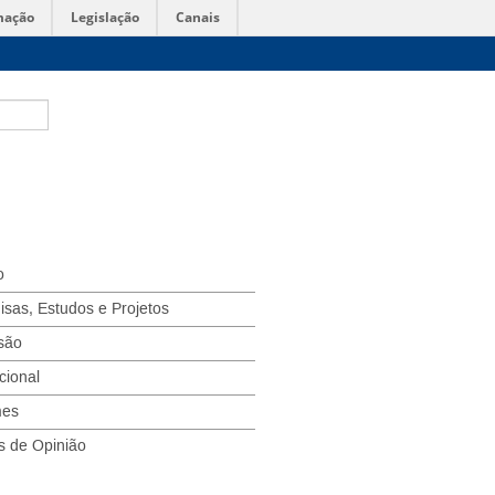
mação
Legislação
Canais
o
isas, Estudos e Projetos
são
ucional
mes
s de Opinião