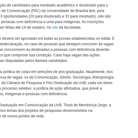
ção de candidatos para mestrado acadêmico e doutorado para o
e de Comunicação (FAC) da Universidade de Brasília tem, pela
53 oportunidades (20 para doutorado e 33 para mestrado), oito são
a pessoas com deficiência e uma para indígenas. As inscrições
r feitas até 14 de outubro, no
site
da faculdade.
o deverá ser aprovado em todas as provas estabelecidas no edital. É
todeclaração, no caso de pessoas que desejem concorrer às vagas
que concorrerem às destinadas a pessoas com deficiência deverão
ico que comprove sua condição. Caso haja vagas das ações
ser disputadas pelos demais candidatos.
 política de cotas em seleções de pós-graduação. Atualmente, dos
erva de vagas: os de Comunicação, Direito, Sociologia, Antropologia,
o da Câmara de Pesquisa e Pós-Graduação da UnB, cada um deles
 processo seletivo, a política de ação afirmativa, que prevê a
os, indígenas e pessoas com deficiência.
Graduação em Comunicação da UnB, Thaïs de Mendonça Jorge, a
 nos temas dos projetos de pesquisas desenvolvidos na
ir de novos pontos de vista.