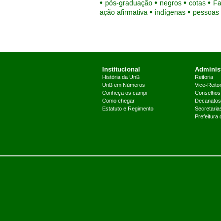
pós-graduação
negros
cotas
Fa
ação afirmativa
indígenas
pessoas 
Institucional
Administ
História da UnB
Reitoria
UnB em Números
Vice-Reitor
Conheça os campi
Conselhos
Como chegar
Decanatos
Estatuto e Regimento
Secretaria
Prefeitura