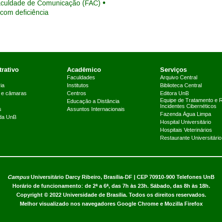
culdade de Comunicação (FAC)
com deficiência
rativo
Acadêmico
Serviços
Faculdades
Arquivo Central
ia
Institutos
Biblioteca Central
 e câmaras
Centros
Editora UnB
Equipe de Tratamento e 
Educação a Distância
Incidentes Cibernéticos
s
Assuntos Internacionais
Fazenda Água Limpa
 da UnB
Hospital Universitário
Hospitais Veterinários
Restaurante Universitário
Campus
Universitário Darcy Ribeiro,
Brasília-DF | CEP 70910-900
Telefones UnB
Horário de funcionamento: de 2ª a 6ª, das 7h às 23h. Sábado, das 8h às 18h.
Copyright © 2022
Universidade de Brasília
.
Todos os direitos reservados.
Melhor visualizado nos navegadores Google Chrome e Mozilla Firefox